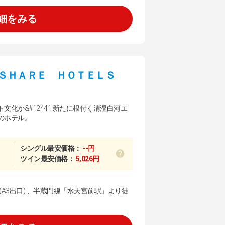
細をみる
ＳＨＡＲＥ ＨＯＴＥＬＳ
文化か&#12441;新たに根付く清澄白河エ
のホテル。
シングル最安価格：
--円
ツイン最安価格：
5,026円
A3出口) 、半蔵門線「水天宮前駅」より徒