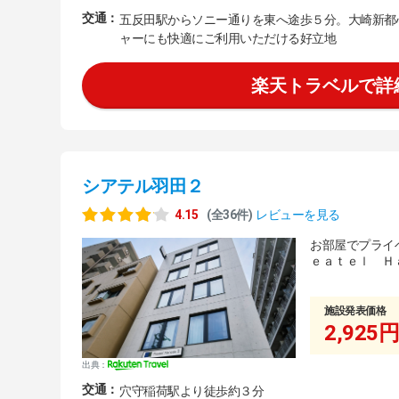
交通：
五反田駅からソニー通りを東へ途歩５分。大崎新都
ャーにも快適にご利用いただける好立地
楽天トラベルで詳
シアテル羽田２
4.15
(全36件)
レビューを見る
お部屋でプライ
ｅａｔｅｌ Ｈ
施設発表価格
2,925円
出典：
交通：
穴守稲荷駅より徒歩約３分