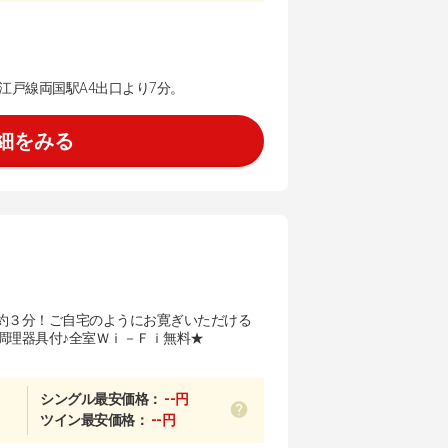
江戸線両国駅A4出口より7分。
細をみる
約３分！ご自宅のようにお寛ぎいただける
調理器具付♪全室Ｗｉ－Ｆｉ無料★
シングル最安価格：
--円
ツイン最安価格：
--円