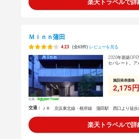
楽天トラベルで詳
Ｍｉｎｎ蒲田
4.23
(全63件)
レビューを見る
2020年新築OP
セパレート。ア
施設発表価格
2,175円
出典：
交通：
ＪＲ 京浜東北線・根岸線 蒲田駅 西口より徒歩
楽天トラベルで詳