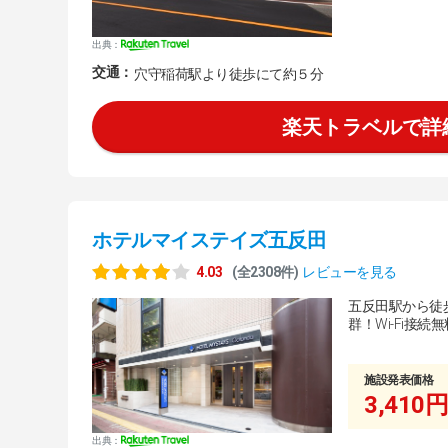
出典：
交通：
穴守稲荷駅より徒歩にて約５分
楽天トラベルで詳
ホテルマイステイズ五反田
4.03
(全2308件)
レビューを見る
五反田駅から徒
群！Wi-Fi接
施設発表価格
3,410円
出典：