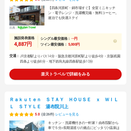
【四条河原町・錦市場すぐ】全室ミニキッチ
ン・電子レンジ・洗濯機完備・無料コーヒー。
連泊でも快適ステイ
出典：
施設発表価格
シングル最安価格：
--円
4,887円
ツイン最安価格：
5,000円
交通：
JR京都駅よりバス14分・阪急京都河原町駅より徒歩4分・京阪祇園
四条より徒歩8分・地下鉄烏丸線四条駅徒歩10分
楽天トラベルで詳細をみる
Ｒａｋｕｔｅｎ ＳＴＡＹ ＨＯＵＳＥ ｘ ＷＩＬ
Ｌ ＳＴＹＬＥ 湯布院川上
5.0
(全26件)
レビューを見る
キッチン・洗濯機付きの一軒家！由布院駅から
車で５分♪長期湯巡りの拠点にピッタリ(※温泉は