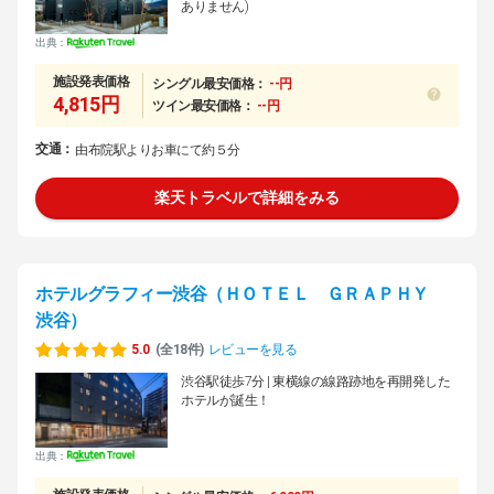
ありません)
出典：
施設発表価格
シングル最安価格：
--円
4,815円
ツイン最安価格：
--円
交通：
由布院駅よりお車にて約５分
楽天トラベルで詳細をみる
ホテルグラフィー渋谷（ＨＯＴＥＬ ＧＲＡＰＨＹ
渋谷）
5.0
(全18件)
レビューを見る
渋谷駅徒歩7分 | 東横線の線路跡地を再開発した
ホテルが誕生！
出典：