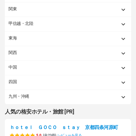
関東
甲信越・北陸
東海
関西
中国
四国
九州・沖縄
人気の格安ホテル・旅館 [PR]
ｈｏｔｅｌ ＧＯＣＯ ｓｔａｙ 京都四条河原町
5.0
(全23件)
レビューを見る