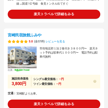
線→国道162号線 食見トンネル出てすぐ
楽天トラベルで詳細をみる
宮崎民宿旅館ふみや
5.0
(全57件)
レビューを見る
市街地近郊１泊２食付き３８００円〜 楽天ネ
ット予約は駐車代１０００円〜 電話予約は駐
車代無料
出典：
施設発表価格
シングル最安価格：
--円
3,800円
ツイン最安価格：
--円
交通：
宮崎駅よりお車。
楽天トラベルで詳細をみる