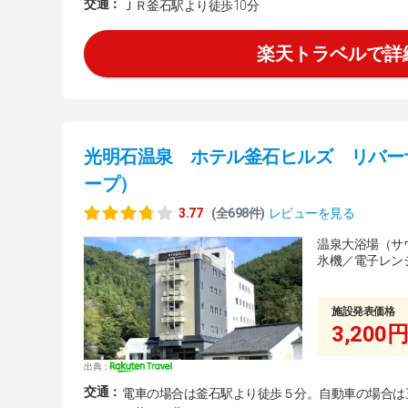
交通：
ＪＲ釜石駅より徒歩10分
楽天トラベルで詳
光明石温泉 ホテル釜石ヒルズ リバー
ープ）
3.77
(全698件)
レビューを見る
温泉大浴場（サ
氷機／電子レン
施設発表価格
3,200円
出典：
交通：
電車の場合は釜石駅より徒歩５分。自動車の場合は