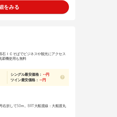
細をみる
碁石ＩＣそばでビジネスや観光にアクセス
、洗濯機使用も無料
シングル最安価格：
--円
ツイン最安価格：
--円
右折して50ｍ。BRT大船渡線：大船渡丸