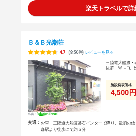
楽天トラベルで詳
Ｂ＆Ｂ光潮荘
4.7
(全50件)
レビューを見る
三陸道大船渡・
抜群！Wi－Fi
施設発表価格
4,500円
出典：
交通：
お車：三陸道大船渡碁石インターで降り、最初の信号
森駅より徒歩にて約５分