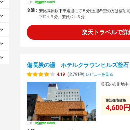
出典：
交通：
安比高原駅下車送迎にて５分(送迎希望の方は宿泊
平IC１５分、安代IC１５分
楽天トラベルで詳
備長炭の湯 ホテルクラウンヒルズ釜石
4.19
(全791件)
レビューを見る
釜石の市街地中
施設発表価格
4,600円
出典：