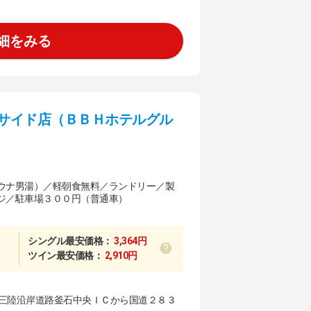
細をみる
サイド店（ＢＢＨホテルグル
ウナ男湯）／軽朝食無料／ランドリー／製
ジ／駐車場３００円（普通車）
シングル最安価格：
3,364円
ツイン最安価格：
2,910円
三陸沿岸道路釜石中央ＩＣから国道２８３