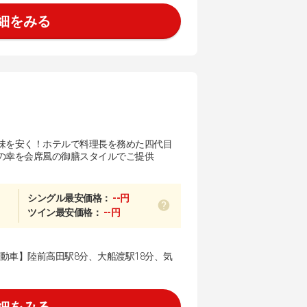
細をみる
味を安く！ホテルで料理長を務めた四代目
の幸を会席風の御膳スタイルでご提供
シングル最安価格：
--円
ツイン最安価格：
--円
自動車】陸前高田駅8分、大船渡駅18分、気
細をみる