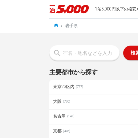
1泊5,000円以下の格安
›
岩手県
検
主要都市から探す
東京23区内
(777)
大阪
(790)
名古屋
(147)
京都
(476)