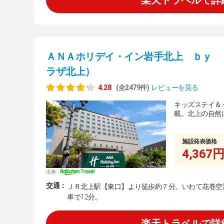
ＡＮＡホリデイ・イン岩手北上 ｂｙ 
ラザ北上）
4.28
(全2479件)
レビューを見る
キッズステイ＆
載。北上の自然
施設発表価格
4,367円
出典：
交通：
ＪＲ北上駅【東口】より徒歩約７分。いわて花巻空
車で12分。
楽天トラベルで詳