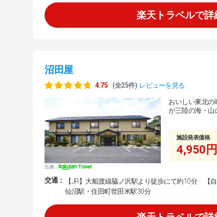
楽天トラベルで詳
沼田屋
4.75
(全25件)
レビューを見る
おいしい東北の
が三陸の海・山
施設発表価格
4,950円
出典：
交通：
【JR】大船渡線脇ノ沢駅より徒歩にて約10分 【
仙沼駅・住田町世田米駅30分
楽天トラベルで詳