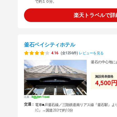
で約１０分。
楽天トラベルで詳
釜石ベイシティホテル
4.16
(全1256件)
レビューを見る
釜石の中心地に
施設発表価格
4,500円
出典：
交通：
電車■JR釜石線／三陸鉄道南リアス線『釜石駅』よ
I.C』→国道283で約10分