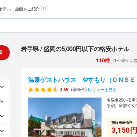
ホテル・旅館をご紹介 [PR]
岩手県 / 盛岡の5,000円以下の格安ホテル
索
110件
（1〜50件を
温泉ゲストハウス やすもり（ＯＮＳＥ
4.69
(全36件)
レビューを見る
名湯名高い松川
る宿。家族や女
施設発表価格
3,150円