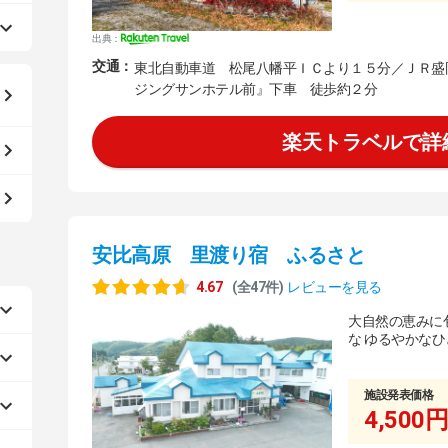
出典：
交通：
東北自動車道 松尾八幡平ＩＣより１５分／ＪＲ盛
ジングサンホテル前』下車 徒歩約２分
楽天トラベルで詳
安比高原 里渡り宿 ふるさと
4.67
(全47件)
レビューを見る
大自然の恵みに
な ゆるやかな
施設発表価格
4,500円