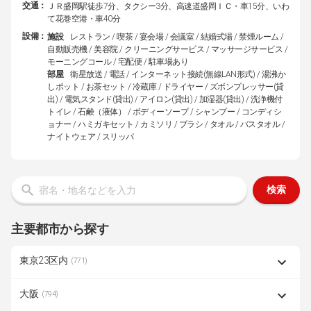
交通：
ＪＲ盛岡駅徒歩7分、タクシー3分、高速道盛岡ＩＣ・車15分、いわ
て花巻空港・車40分
設備：
施設
レストラン / 喫茶 / 宴会場 / 会議室 / 結婚式場 / 禁煙ルーム /
自動販売機 / 美容院 / クリーニングサービス / マッサージサービス /
モーニングコール / 宅配便 / 駐車場あり
部屋
衛星放送 / 電話 / インターネット接続(無線LAN形式) / 湯沸か
しポット / お茶セット / 冷蔵庫 / ドライヤー / ズボンプレッサー(貸
出) / 電気スタンド(貸出) / アイロン(貸出) / 加湿器(貸出) / 洗浄機付
トイレ / 石鹸（液体） / ボディーソープ / シャンプー / コンディシ
ョナー / ハミガキセット / カミソリ / ブラシ / タオル / バスタオル /
ナイトウェア / スリッパ
検索
主要都市から探す
東京23区内
(771)
大阪
(794)