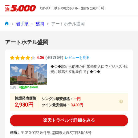
1泊5,000円以下の格安ホテル・旅館をご紹介 [PR]
›
岩手県
›
盛岡
›
アートホテル盛岡
アートホテル盛岡
4.36
(全3782件)
レビューを見る
◆◇◆駅から徒歩7分!! 繁華街入口でビジネス･観
光に最高の立地条件です◆◇◆
出典：
施設発表価格
シングル最安価格：
--円
2,930円
ツイン最安価格：
3,400円
楽天トラベルで詳細をみる
住所：
〒020-0022 岩手県 盛岡市大通3丁目3番18号