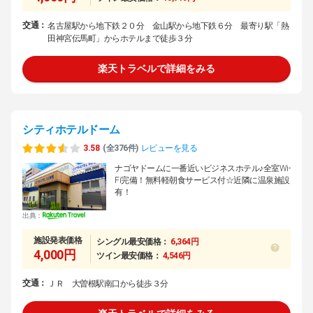
交通：
名古屋駅から地下鉄２０分 金山駅から地下鉄６分 最寄り駅「熱
田神宮伝馬町」からホテルまで徒歩３分
楽天トラベルで詳細をみる
シティホテルドーム
3.58
(全376件)
レビューを見る
ナゴヤドームに一番近いビジネスホテル♪全室Wi‐
Fi完備！無料軽朝食サービス付☆近隣に温泉施設
有！
出典：
施設発表価格
シングル最安価格：
6,364円
4,000円
ツイン最安価格：
4,546円
交通：
ＪＲ 大曽根駅南口から徒歩３分