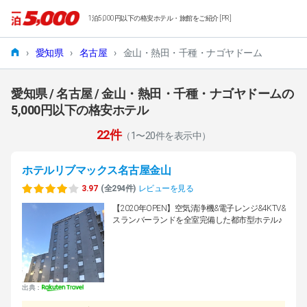
1泊5,000円以下の格安ホテル・旅館をご紹介 [PR]
›
愛知県
›
名古屋
›
金山・熱田・千種・ナゴヤドーム
愛知県 / 名古屋 / 金山・熱田・千種・ナゴヤドームの
5,000円以下の格安ホテル
22件
（1〜20件を表示中）
ホテルリブマックス名古屋金山
3.97
(全294件)
レビューを見る
【2020年OPEN】空気清浄機&電子レンジ&4KTV&
スランバーランドを全室完備した都市型ホテル♪
出典：