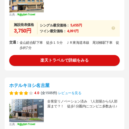
出典：
施設発表価格
シングル最安価格：
5,455円
3,750円
ツイン最安価格：
4,091円
交通：
金山総合駅下車 徒歩１５分 ＪＲ東海道本線 尾頭橋駅下車 徒
歩約7分
楽天トラベルで詳細をみる
ホテルキヨシ名古屋
4.0
(全1505件)
レビューを見る
全客室リノベーション済み 1人部屋から6人部
屋まで？！ 徒歩1分圏内にコンビニ多数あり♪
出典：