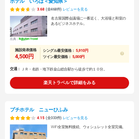
ホテル いろは＜愛知県＞
3.68
(全468件)
レビューを見る
名古屋国際会議場に一番近く、大浴場と和室の
あるビジネスホテル。
出典：
施設発表価格
シングル最安価格：
5,910円
4,500円
ツイン最安価格：
5,000円
交通：
ＪＲ・名鉄・地下鉄金山総合駅から徒歩で約１０分。
楽天トラベルで詳細をみる
プチホテル ニューひふみ
4.15
(全333件)
レビューを見る
WiFi全室無料接続、ウォシュレット全室完備。