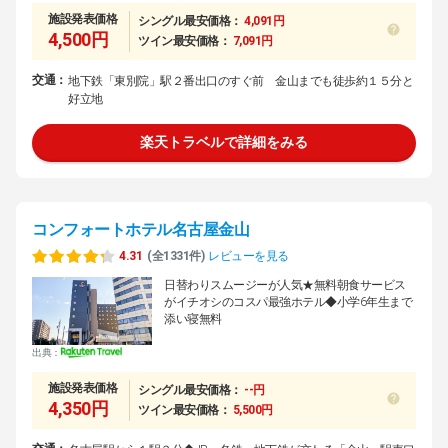
施設発表価格
シングル最安価格：
4,091円
4,500円
ツイン最安価格：
7,091円
交通：
地下鉄「東別院」駅２番出口のすぐ前 金山までも徒歩約１５分と
好立地
楽天トラベルで詳細をみる
コンフォートホテル名古屋金山
4.31
(全1331件)
レビューを見る
日替わりスムージーが人気★無料朝食サービス
がイチオシのコスパ最強ホテル◆小学6年生まで
添い寝無料
出典：
施設発表価格
シングル最安価格：
--円
4,350円
ツイン最安価格：
5,500円