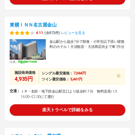
東横ＩＮＮ名古屋金山
4.11
(全872件)
レビューを見る
金山駅から徒歩7分で朝食・小学生以下添い寝無
料のホテル！大須観音・大須商店街まで車で8分
出典：
施設発表価格
シングル最安価格：
7,064円
4,935円
ツイン最安価格：
5,441円
交通：
ＪＲ・名鉄・地下鉄金山駅北口より徒歩約７分 無料送迎バス
16:00~22:00にて運行
楽天トラベルで詳細をみる