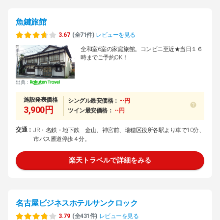
魚鍵旅館
3.67
(全71件)
レビューを見る
全和室6室の家庭旅館。コンビニ至近★当日１６
時までご予約OK！
出典：
施設発表価格
シングル最安価格：
--円
3,900円
ツイン最安価格：
--円
交通：
JR・名鉄・地下鉄 金山、神宮前、瑞穂区役所各駅より車で10分、
市バス雁道停歩４分。
楽天トラベルで詳細をみる
名古屋ビジネスホテルサンクロック
3.79
(全431件)
レビューを見る