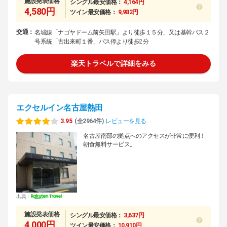
施設発表価格
シングル最安価格：
4,164円
4,580円
ツイン最安価格：
9,982円
交通：
名城線「ナゴヤドーム前矢田駅」より徒歩１５分、又は基幹バス２
号系統「古出来町１番」バス停より徒歩2分
楽天トラベルで詳細をみる
エクセルイン名古屋熱田
3.95
(全2964件)
レビューを見る
名古屋南部の拠点へのアクセスが非常に便利！
朝食無料サービス。
出典：
施設発表価格
シングル最安価格：
3,637円
4,000円
ツイン最安価格：
10,910円