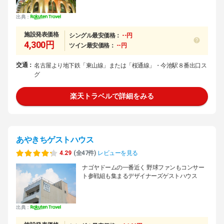
出典：
施設発表価格
シングル最安価格：
--円
4,300円
ツイン最安価格：
--円
交通：
名古屋より地下鉄「東山線」または「桜通線」・今池駅８番出口ス
グ
楽天トラベルで詳細をみる
あやきちゲストハウス
4.29
(全47件)
レビューを見る
ナゴヤドームの一番近く 野球ファンもコンサー
ト参戦組も集まるデザイナーズゲストハウス
出典：