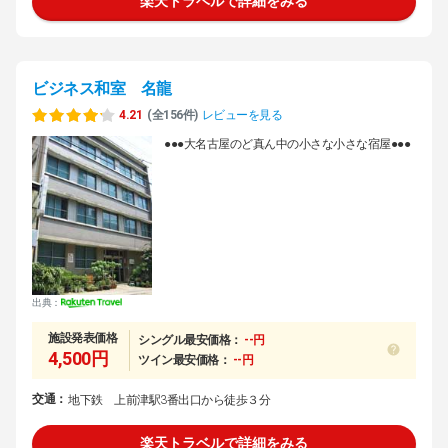
楽天トラベルで詳細をみる
ビジネス和室 名龍
4.21
(全156件)
レビューを見る
●●●大名古屋のど真ん中の小さな小さな宿屋●●●
出典：
施設発表価格
シングル最安価格：
--円
4,500円
ツイン最安価格：
--円
交通：
地下鉄 上前津駅3番出口から徒歩３分
楽天トラベルで詳細をみる