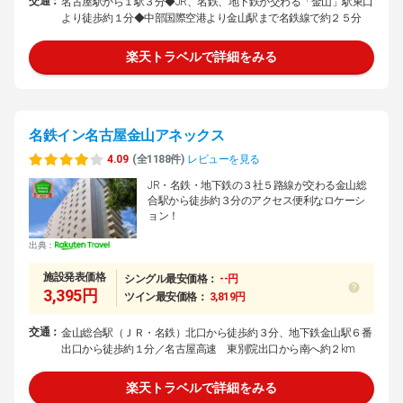
交通：
名古屋駅から１駅３分◆JR、名鉄、地下鉄が交わる「金山」駅東口
より徒歩約１分◆中部国際空港より金山駅まで名鉄線で約２５分
楽天トラベルで詳細をみる
名鉄イン名古屋金山アネックス
4.09
(全1188件)
レビューを見る
JR・名鉄・地下鉄の３社５路線が交わる金山総
合駅から徒歩約３分のアクセス便利なロケーシ
ョン！
出典：
施設発表価格
シングル最安価格：
--円
3,395円
ツイン最安価格：
3,819円
交通：
金山総合駅（ＪＲ・名鉄）北口から徒歩約３分、地下鉄金山駅６番
出口から徒歩約１分／名古屋高速 東別院出口から南へ約２km
楽天トラベルで詳細をみる