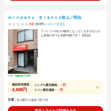
ｍｉｎｐａｋｕ Ｂｌａｎｃｏ吹上／民泊
0.0
(全0件)
レビューを見る
ファミリー向けの物件となっていますがもちろ
ん単身の方でも利用可能です！【民泊】
出典：
施設発表価格
シングル最安価格：
--円
4,408円
ツイン最安価格：
--円
交通：
吹上駅から徒歩で約３分
楽天トラベルで詳細をみる