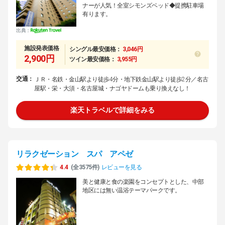
ナーが人気！全室シモンズベッド◆提携駐車場
有ります。
出典：
施設発表価格
シングル最安価格：
3,046円
2,900円
ツイン最安価格：
3,955円
交通：
ＪＲ・名鉄・金山駅より徒歩4分・地下鉄金山駅より徒歩2分／名古
屋駅・栄・大須・名古屋城・ナゴヤドームも乗り換えなし！
楽天トラベルで詳細をみる
リラクゼーション スパ アペゼ
4.4
(全3575件)
レビューを見る
美と健康と食の楽園をコンセプトとした、中部
地区には無い温浴テーマパークです。