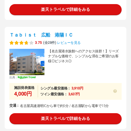
楽天トラベルで詳細をみる
Ｔａｂｉｓｔ 広船 港陽ＩＣ
3.75
(全28件)
レビューを見る
【名古屋港水族館へのアクセス抜群！】リーズ
ナブルな価格で、シンプルな滞在ご希望のお客
様◎ビジネス◎
出典：
施設発表価格
シングル最安価格：
3,910円
4,000円
ツイン最安価格：
3,637円
交通：
名古屋高速港明ICから車で約5分 / 名古屋駅から電車で15分
楽天トラベルで詳細をみる