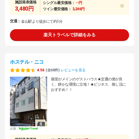
施設発表価格
シングル最安価格：
--円
3,480円
ツイン最安価格：
3,246円
交通：
金山駅より徒歩にて約5分
楽天トラベルで詳細をみる
ホステル・ニコ
4.56
(全68件)
レビューを見る
個室がメインのゲストハウス★交通の便が良
く、静かな環境に立地！★ビジネス、推し活に
おすすめ！！
出典：