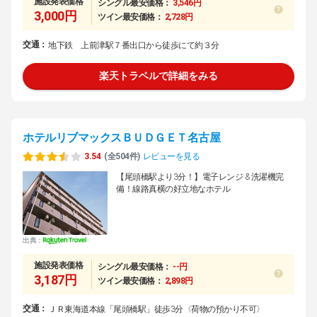
施設発表価格
シングル最安価格：
3,546円
3,000円
ツイン最安価格：
2,728円
交通：
地下鉄 上前津駅７番出口から徒歩にて約３分
楽天トラベルで詳細をみる
ホテルリブマックスＢＵＤＧＥＴ名古屋
3.54
(全504件)
レビューを見る
【尾頭橋駅より3分！】電子レンジ & 洗濯機完
備！線路真横の好立地なホテル
出典：
施設発表価格
シングル最安価格：
--円
3,187円
ツイン最安価格：
2,898円
交通：
ＪＲ東海道本線「尾頭橋駅」徒歩3分〈荷物の預かり不可〉