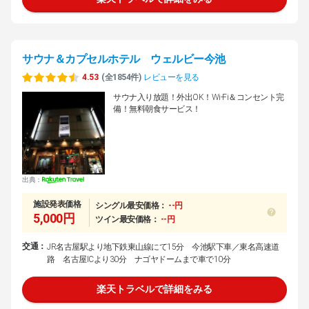
サウナ＆カプセルホテル ウェルビー今池
4.53
(全1854件)
レビューを見る
サウナ入り放題！外出OK！Wi-Fi＆コンセント完
備！無料朝食サービス！
出典：
施設発表価格
シングル最安価格：
--円
5,000円
ツイン最安価格：
--円
交通：
JR名古屋駅より地下鉄東山線にて15分 今池駅下車／東名高速道
路 名古屋ICより30分 ナゴヤドームまで車で10分
楽天トラベルで詳細をみる