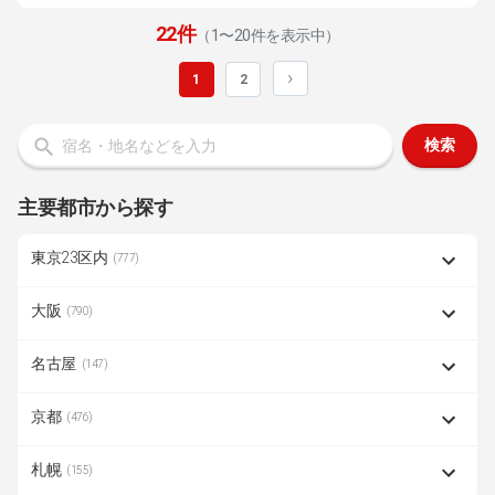
22件
（1〜20件を表示中）
›
1
2
検索
主要都市から探す
東京23区内
(777)
大阪
(790)
名古屋
(147)
京都
(476)
札幌
(155)