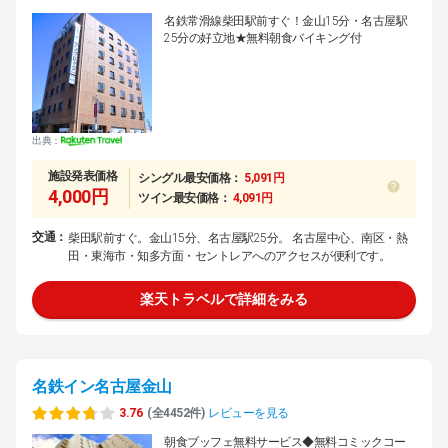
名鉄常滑線柴田駅前すぐ！金山15分・名古屋駅
25分の好立地★無料朝食バイキング付
出典：
施設発表価格
シングル最安価格：
5,091円
4,000円
ツイン最安価格：
4,091円
交通：
柴田駅前すぐ。金山15分、名古屋駅25分。 名古屋中心、南区・熱
田・東海市・知多方面・セントレアへのアクセスが便利です。
楽天トラベルで詳細をみる
名鉄イン名古屋金山
3.76
(全4452件)
レビューを見る
朝食ブッフェ無料サービス◆無料コミックコー