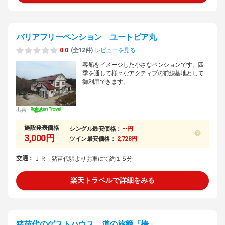
バリアフリーペンション ユートピア丸
0.0
(全12件)
レビューを見る
客船をイメージした小さなペンションです。四
季を通して様々なアクティブの前線基地として
御利用できます。
出典：
施設発表価格
シングル最安価格：
--円
3,000円
ツイン最安価格：
2,728円
交通：
ＪＲ 猪苗代駅よりお車にて約１５分
楽天トラベルで詳細をみる
猪苗代のゲストハウス 道の旅籠「椿」