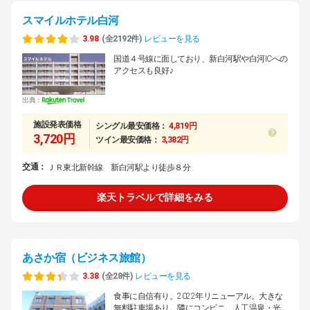
スマイルホテル白河
3.98
(全2192件)
レビューを見る
国道４号線に面しており、新白河駅や白河ICへの
アクセスも良好♪
出典：
施設発表価格
シングル最安価格：
4,819円
3,720円
ツイン最安価格：
3,382円
交通：
ＪＲ東北新幹線 新白河駅より徒歩８分
楽天トラベルで詳細をみる
あさか宿（ビジネス旅館）
3.38
(全28件)
レビューを見る
食事に自信有り。2022年リニューアル。大きな
無料駐車場あり。隣にコンビニ。人工温泉・光