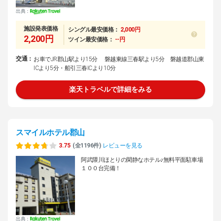
出典：
施設発表価格
シングル最安価格：
2,000円
2,200円
ツイン最安価格：
--円
交通：
お車でJR郡山駅より15分 磐越東線三春駅より5分 磐越道郡山東
ICより5分・船引三春ICより10分
楽天トラベルで詳細をみる
スマイルホテル郡山
3.75
(全1196件)
レビューを見る
阿武隈川ほとりの閑静なホテル♪無料平面駐車場
１００台完備！
出典：