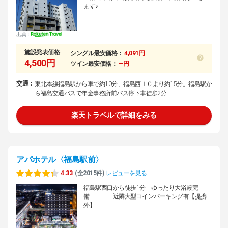
ます♪
出典：
施設発表価格
シングル最安価格：
4,091円
4,500円
ツイン最安価格：
--円
交通：
東北本線福島駅から車で約10分、福島西ＩＣより約15分。福島駅か
ら福島交通バスで年金事務所前バス停下車徒歩2分
楽天トラベルで詳細をみる
アパホテル〈福島駅前〉
4.33
(全2015件)
レビューを見る
福島駅西口から徒歩1分 ゆったり大浴殿完
備 近隣大型コインパーキング有【提携
外】