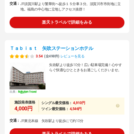
交通：
JR須賀川駅より繁華街へ徒歩１５分車３分。須賀川市市街地に立
地。福島の中心地に立地しアクセス抜群！
楽天トラベルで詳細をみる
Ｔａｂｉｓｔ 矢吹ステーションホテル
3.54
(全498件)
レビューを見る
矢吹駅より徒歩10分！広い駐車場完備！心やす
らぐ快適なひとときをお過ごしくださいませ。
出典：
施設発表価格
シングル最安価格：
4,910円
4,000円
ツイン最安価格：
4,546円
交通：
JR東北本線 矢吹駅より徒歩にて約10分
楽天トラベルで詳細をみる