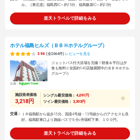
ル。［東北道］福島西IC～約15分、福島飯坂IC～約20分
楽天トラベルで詳細をみる
ホテル福島ヒルズ（ＢＢＨホテルグループ）
3.96
(全2664件)
レビューを見る
ジェットバス付大浴場を完備！朝食＆平日は夕
食も無料☆全国約140店舗展開中のＢＢＨホテル
グループ☆
出典：
施設発表価格
シングル最安価格：
4,091円
3,218円
ツイン最安価格：
3,303円
交通：
ＪＲ福島駅から徒歩15分。国道4号線・13号線からのアクセスも良
好。福島駅東口より路線バスで５分♪舟場町下車、１００円。
楽天トラベルで詳細をみる