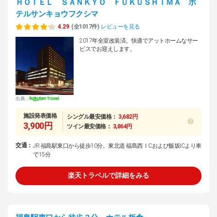
ＨＯＴＥＬ ＳＡＮＫＹＯ ＦＵＫＵＳＨＩＭＡ ホ
テルサンキョウフクシマ
4.29
(全1017件)
レビューを見る
2017年全室改装済。快適でアットホームなサー
ビスでお迎えします。
出典：
施設発表価格
シングル最安価格：
3,682円
3,900円
ツイン最安価格：
3,864円
交通：
JR 福島駅東口から徒歩10分。東北道 福島西ＩCおよび飯坂ICより車
で15分
楽天トラベルで詳細をみる