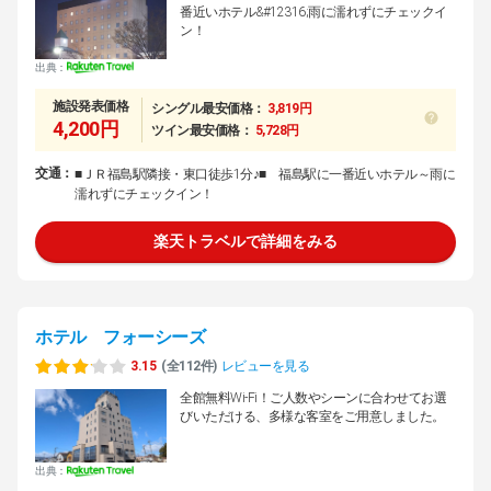
番近いホテル&#12316;雨に濡れずにチェックイ
ン！
出典：
施設発表価格
シングル最安価格：
3,819円
4,200円
ツイン最安価格：
5,728円
交通：
■ＪＲ福島駅隣接・東口徒歩1分♪■ 福島駅に一番近いホテル～雨に
濡れずにチェックイン！
楽天トラベルで詳細をみる
ホテル フォーシーズ
3.15
(全112件)
レビューを見る
全館無料Wi-Fi！ご人数やシーンに合わせてお選
びいただける、多様な客室をご用意しました。
出典：