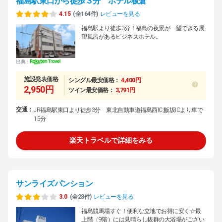
福島駅東口から徒歩３分 ホテル板倉
4.15
(全164件)
レビューを見る
福島駅より徒歩3分！福島の夜景が一望できる展
望風呂があるビジネスホテル。
出典：
施設発表価格
シングル最安価格：
4,400円
2,950円
ツイン最安価格：
3,791円
交通：
JR福島駅東口より徒歩3分 東北自動車道福島西IC,飯坂ICより車で
15分
楽天トラベルで詳細をみる
サンライズパンション
3.0
(全28件)
レビューを見る
福島競馬場すぐ！便利な立地でお得に安く☆最
上階（9階）には見晴らし抜群の大浴場がござい