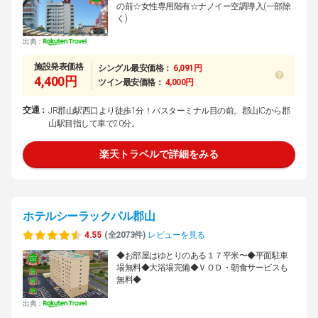
の前☆女性専用階有☆ナノイー空調導入(一部除
く)
出典：
施設発表価格
シングル最安価格：
6,091円
4,400円
ツイン最安価格：
4,000円
交通：
JR郡山駅西口より徒歩1分！バスターミナル目の前。郡山ICから郡
山駅目指して車で20分。
楽天トラベルで詳細をみる
ホテルシーラックパル郡山
4.55
(全2073件)
レビューを見る
◆お部屋はゆとりのある１７平米〜◆平面駐車
場無料◆大浴場完備◆ＶＯＤ・朝食サービスも
無料◆
出典：