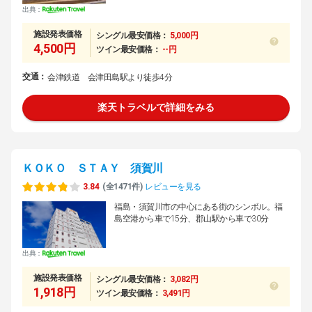
出典：
施設発表価格
シングル最安価格：
5,000円
4,500円
ツイン最安価格：
--円
交通：
会津鉄道 会津田島駅より徒歩4分
楽天トラベルで詳細をみる
ＫＯＫＯ ＳＴＡＹ 須賀川
3.84
(全1471件)
レビューを見る
福島・須賀川市の中心にある街のシンボル。福
島空港から車で15分、郡山駅から車で30分
出典：
施設発表価格
シングル最安価格：
3,082円
1,918円
ツイン最安価格：
3,491円