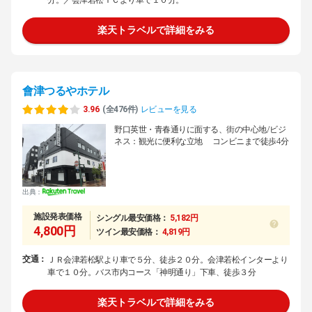
楽天トラベルで詳細をみる
會津つるやホテル
3.96
(全476件)
レビューを見る
野口英世・青春通りに面する、街の中心地/ビジ
ネス：観光に便利な立地 コンビニまで徒歩4分
出典：
施設発表価格
シングル最安価格：
5,182円
4,800円
ツイン最安価格：
4,819円
交通：
ＪＲ会津若松駅より車で５分、徒歩２０分。会津若松インターより
車で１０分。バス市内コース「神明通り」下車、徒歩３分
楽天トラベルで詳細をみる