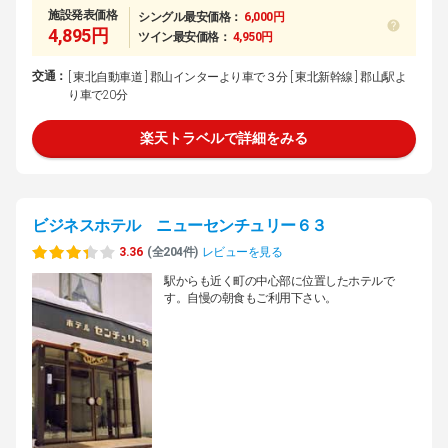
施設発表価格
シングル最安価格：
6,000円
4,895円
ツイン最安価格：
4,950円
交通：
[ 東北自動車道 ] 郡山インターより車で３分 [ 東北新幹線 ] 郡山駅よ
り車で20分
楽天トラベルで詳細をみる
ビジネスホテル ニューセンチュリー６３
3.36
(全204件)
レビューを見る
駅からも近く町の中心部に位置したホテルで
す。自慢の朝食もご利用下さい。