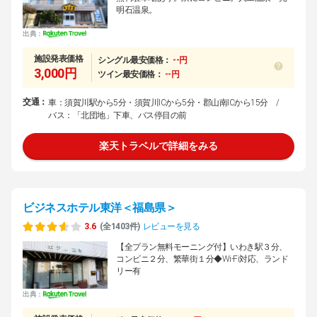
明石温泉。
出典：
施設発表価格
シングル最安価格：
--円
3,000円
ツイン最安価格：
--円
交通：
車：須賀川駅から5分・須賀川ICから5分・郡山南ICから15分 /
バス：「北団地」下車、バス停目の前
楽天トラベルで詳細をみる
ビジネスホテル東洋＜福島県＞
3.6
(全1403件)
レビューを見る
【全プラン無料モーニング付】いわき駅３分、
コンビニ２分、繁華街１分◆Wi-Fi対応、ランド
リー有
出典：