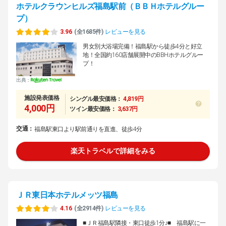
ホテルクラウンヒルズ福島駅前（ＢＢＨホテルグルー
プ）
3.96
(全1685件)
レビューを見る
男女別大浴場完備！福島駅から徒歩4分と好立
地！全国約160店舗展開中のBBHホテルグルー
プ！
出典：
施設発表価格
シングル最安価格：
4,819円
4,000円
ツイン最安価格：
3,637円
交通：
福島駅東口より駅前通りを直進、徒歩4分
楽天トラベルで詳細をみる
ＪＲ東日本ホテルメッツ福島
4.16
(全2914件)
レビューを見る
■ＪＲ福島駅隣接・東口徒歩1分♪■ 福島駅に一