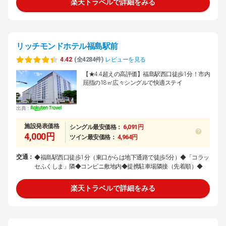
楽天トラベルで詳細をみる
リッチモンドホテル福島駅前
4.42
(全4284件)
レビューを見る
【★4.4超えの高評価】福島駅西口徒歩1分！市内
屈指の18㎡広々シングルで快適ステイ
出典：
施設発表価格
シングル最安価格：
6,091円
4,000円
ツイン最安価格：
4,964円
交通：
◆福島駅西口徒歩1分（東口からは地下通路で徒歩5分）◆「コラッ
セふくしま」隣◆コンビニ敷地内◆提携駐車場隣接（先着順）◆
楽天トラベルで詳細をみる