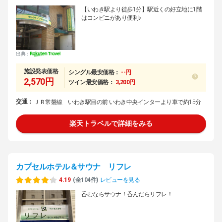
【いわき駅より徒歩1分】駅近くの好立地に1階
はコンビニがあり便利♪
出典：
施設発表価格
シングル最安価格：
--円
2,570円
ツイン最安価格：
3,200円
交通：
ＪＲ常磐線 いわき駅目の前 いわき中央インターより車で約15分
楽天トラベルで詳細をみる
カプセルホテル＆サウナ リフレ
4.19
(全104件)
レビューを見る
呑むならサウナ！呑んだらリフレ！