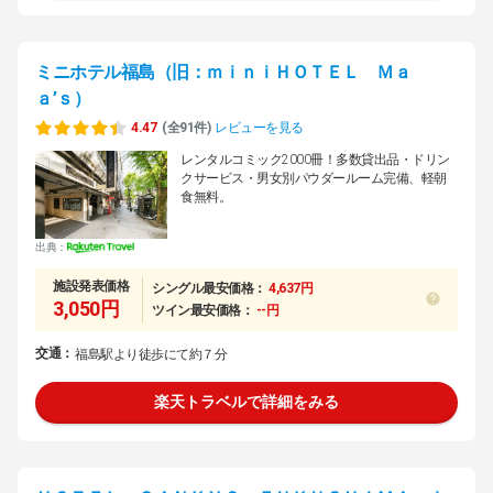
ミニホテル福島（旧：ｍｉｎｉＨＯＴＥＬ Ｍａ
ａ’ｓ）
4.47
(全91件)
レビューを見る
レンタルコミック2000冊！多数貸出品・ドリン
クサービス・男女別パウダールーム完備、軽朝
食無料。
出典：
施設発表価格
シングル最安価格：
4,637円
3,050円
ツイン最安価格：
--円
交通：
福島駅より徒歩にて約７分
楽天トラベルで詳細をみる