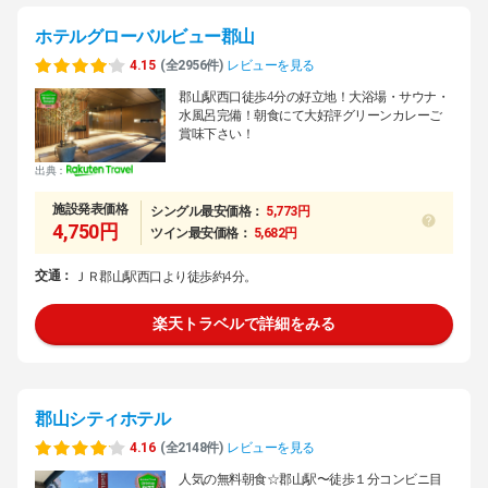
ホテルグローバルビュー郡山
4.15
(全2956件)
レビューを見る
郡山駅西口徒歩4分の好立地！大浴場・サウナ・
水風呂完備！朝食にて大好評グリーンカレーご
賞味下さい！
出典：
施設発表価格
シングル最安価格：
5,773円
4,750円
ツイン最安価格：
5,682円
交通：
ＪＲ郡山駅西口より徒歩約4分。
楽天トラベルで詳細をみる
郡山シティホテル
4.16
(全2148件)
レビューを見る
人気の無料朝食☆郡山駅〜徒歩１分コンビニ目