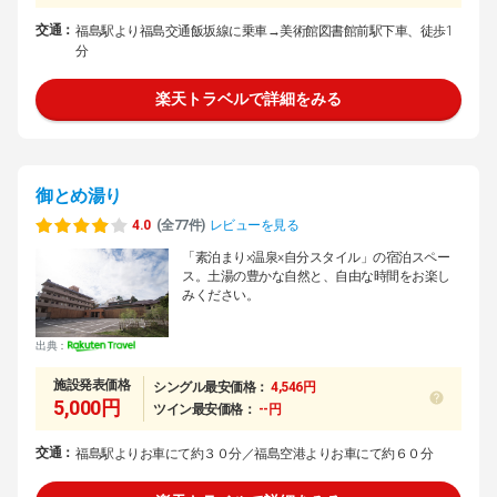
交通：
福島駅より福島交通飯坂線に乗車→美術館図書館前駅下車、徒歩1
分
楽天トラベルで詳細をみる
御とめ湯り
4.0
(全77件)
レビューを見る
「素泊まり×温泉×自分スタイル」の宿泊スペー
ス。土湯の豊かな自然と、自由な時間をお楽し
みください。
出典：
施設発表価格
シングル最安価格：
4,546円
5,000円
ツイン最安価格：
--円
交通：
福島駅よりお車にて約３０分／福島空港よりお車にて約６０分