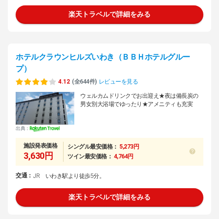
楽天トラベルで詳細をみる
ホテルクラウンヒルズいわき（ＢＢＨホテルグルー
プ）
4.12
(全644件)
レビューを見る
ウェルカムドリンクでお出迎え★夜は備長炭の
男女別大浴場でゆったり★アメニティも充実
出典：
施設発表価格
シングル最安価格：
5,273円
3,630円
ツイン最安価格：
4,764円
交通：
JR いわき駅より徒歩5分。
楽天トラベルで詳細をみる