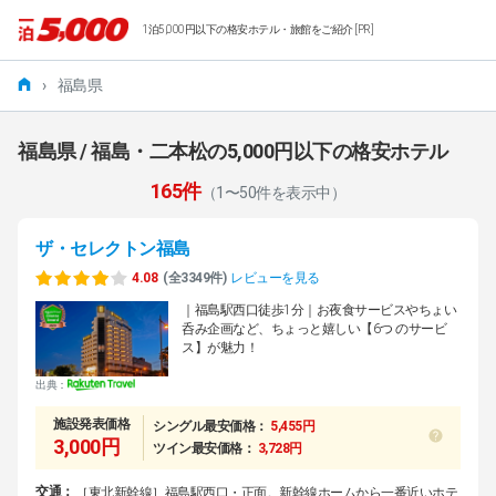
1泊5,000円以下の格安ホテル・旅館をご紹介 [PR]
›
福島県
福島県 / 福島・二本松の5,000円以下の格安ホテル
165件
（1〜50件を表示中）
ザ・セレクトン福島
4.08
(全3349件)
レビューを見る
｜福島駅西口徒歩1分｜お夜食サービスやちょい
呑み企画など、ちょっと嬉しい【6つ のサービ
ス】が魅力！
出典：
施設発表価格
シングル最安価格：
5,455円
3,000円
ツイン最安価格：
3,728円
交通：
［東北新幹線］福島駅西口・正面。新幹線ホームから一番近いホテ