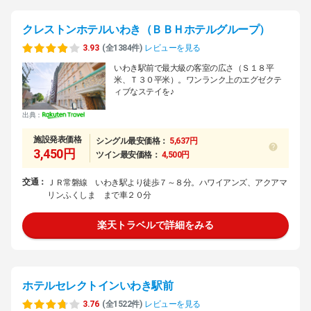
クレストンホテルいわき（ＢＢＨホテルグループ）
3.93
(全1384件)
レビューを見る
いわき駅前で最大級の客室の広さ（Ｓ１８平
米、Ｔ３０平米）。ワンランク上のエグゼクテ
ィブなステイを♪
出典：
施設発表価格
シングル最安価格：
5,637円
3,450円
ツイン最安価格：
4,500円
交通：
ＪＲ常磐線 いわき駅より徒歩７～８分。ハワイアンズ、アクアマ
リンふくしま まで車２０分
楽天トラベルで詳細をみる
ホテルセレクトインいわき駅前
3.76
(全1522件)
レビューを見る