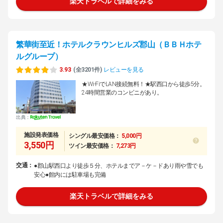
楽天トラベルで詳細をみる
繁華街至近！ホテルクラウンヒルズ郡山（ＢＢＨホテ
ルグループ）
3.93
(全3201件)
レビューを見る
★Wi-FiでLAN接続無料！★駅西口から徒歩5分。
24時間営業のコンビニがあり。
出典：
施設発表価格
シングル最安価格：
5,000円
3,550円
ツイン最安価格：
7,273円
交通：
●郡山駅西口より徒歩５分、ホテルまでア－ケ－ドあり雨や雪でも
安心●館内には駐車場も完備
楽天トラベルで詳細をみる