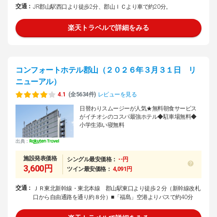
交通：
JR郡山駅西口より徒歩2分、郡山ＩＣより車で約20分。
楽天トラベルで詳細をみる
コンフォートホテル郡山（２０２６年３月３１日 リ
ニューアル）
4.1
(全5634件)
レビューを見る
日替わりスムージーが人気★無料朝食サービス
がイチオシのコスパ最強ホテル◆駐車場無料◆
小学生添い寝無料
出典：
施設発表価格
シングル最安価格：
--円
3,600円
ツイン最安価格：
4,091円
交通：
ＪＲ東北新幹線・東北本線 郡山駅東口より徒歩２分（新幹線改札
口から自由通路を通り約８分）■「福島」空港よりバスで約40分