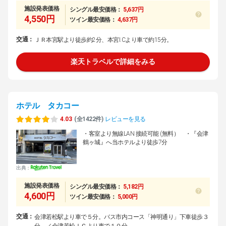
施設発表価格
シングル最安価格：
5,637円
4,550円
ツイン最安価格：
4,637円
交通：
ＪＲ本宮駅より徒歩約2分、本宮I.Cより車で約15分。
楽天トラベルで詳細をみる
ホテル タカコー
4.03
(全1422件)
レビューを見る
・客室より無線LAN 接続可能 (無料） ・『会津
鶴ヶ城』へ当ホテルより徒歩7分
出典：
施設発表価格
シングル最安価格：
5,182円
4,600円
ツイン最安価格：
5,000円
交通：
会津若松駅より車で５分。バス市内コース「神明通り」下車徒歩３
分。／会津若松ＩＣより車で１０分。