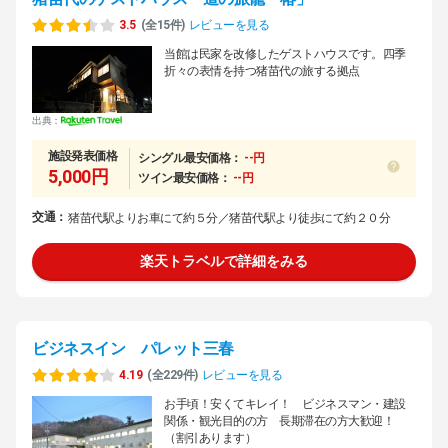
3.5
(全15件)
レビューを見る
当館は民家を改修したゲストハウスです。四季
折々の表情を持つ猪苗代の旅する拠点
出典：
施設発表価格
シングル最安価格：
--円
5,000円
ツイン最安価格：
--円
交通：
猪苗代駅よりお車にて約５分／猪苗代駅より徒歩にて約２０分
楽天トラベルで詳細をみる
ビジネスイン パレット三春
4.19
(全229件)
レビューを見る
お手頃！安くてキレイ！ ビジネスマン・建設
関係・観光目的の方 長期滞在の方大歓迎！
（割引あります）