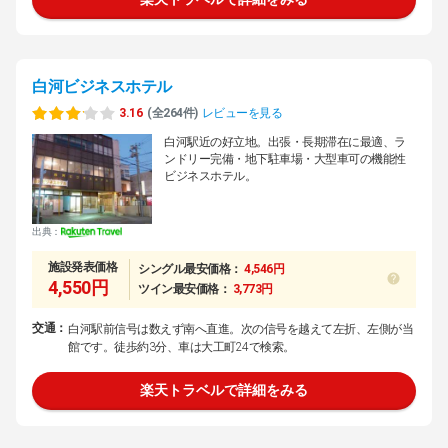
白河ビジネスホテル
3.16
(全264件)
レビューを見る
白河駅近の好立地。出張・長期滞在に最適、ラ
ンドリー完備・地下駐車場・大型車可の機能性
ビジネスホテル。
出典：
施設発表価格
シングル最安価格：
4,546円
4,550円
ツイン最安価格：
3,773円
交通：
白河駅前信号は数えず南へ直進。次の信号を越えて左折、左側が当
館です。徒歩約3分、車は大工町24で検索。
楽天トラベルで詳細をみる