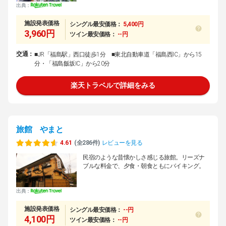
出典：
施設発表価格
シングル最安価格：
5,400円
3,960円
ツイン最安価格：
--円
交通：
■JR「福島駅」西口徒歩1分 ■東北自動車道「福島西IC」から15
分・「福島飯坂IC」から20分
楽天トラベルで詳細をみる
旅館 やまと
4.61
(全286件)
レビューを見る
民宿のような昔懐かしさ感じる旅館。リーズナ
ブルな料金で、夕食・朝食ともにバイキング。
出典：
施設発表価格
シングル最安価格：
--円
4,100円
ツイン最安価格：
--円