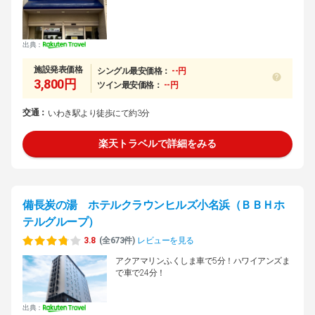
出典：
施設発表価格
シングル最安価格：
--円
3,800円
ツイン最安価格：
--円
交通：
いわき駅より徒歩にて約3分
楽天トラベルで詳細をみる
備長炭の湯 ホテルクラウンヒルズ小名浜（ＢＢＨホ
テルグループ）
3.8
(全673件)
レビューを見る
アクアマリンふくしま車で5分！ハワイアンズま
で車で24分！
出典：