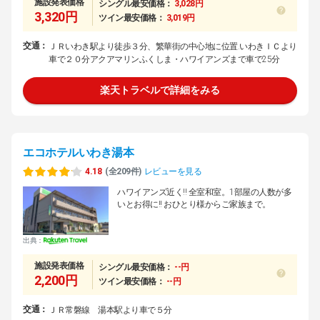
施設発表価格
シングル最安価格：
3,028円
3,320円
ツイン最安価格：
3,019円
交通：
ＪＲいわき駅より徒歩３分、繁華街の中心地に位置.いわきＩＣより
車で２０分アクアマリンふくしま・ハワイアンズまで車で25分
楽天トラベルで詳細をみる
エコホテルいわき湯本
4.18
(全209件)
レビューを見る
ハワイアンズ近く!! 全室和室。1部屋の人数が多
いとお得に!! おひとり様からご家族まで。
出典：
施設発表価格
シングル最安価格：
--円
2,200円
ツイン最安価格：
--円
交通：
ＪＲ常磐線 湯本駅より車で５分