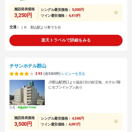
施設発表価格
シングル最安価格：
5,000円
3,250円
ツイン最安価格：
4,410円
交通：
ＪＲ 郡山駅より車で５分
楽天トラベルで詳細をみる
チサンホテル郡山
3.93
(全3265件)
レビューを見る
JR郡山駅西口より徒歩2分の好立地、ホテル1階
にセブンイレブンあり
出典：
施設発表価格
シングル最安価格：
4,546円
3,500円
ツイン最安価格：
4,091円