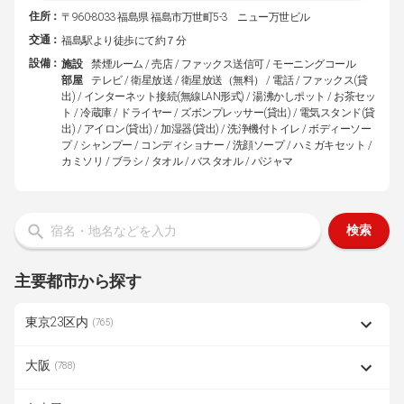
住所：
〒960-8033 福島県 福島市万世町5-3 ニュー万世ビル
交通：
福島駅より徒歩にて約７分
設備：
施設
禁煙ルーム / 売店 / ファックス送信可 / モーニングコール
部屋
テレビ / 衛星放送 / 衛星放送（無料） / 電話 / ファックス(貸
出) / インターネット接続(無線LAN形式) / 湯沸かしポット / お茶セッ
ト / 冷蔵庫 / ドライヤー / ズボンプレッサー(貸出) / 電気スタンド(貸
出) / アイロン(貸出) / 加湿器(貸出) / 洗浄機付トイレ / ボディーソー
プ / シャンプー / コンディショナー / 洗顔ソープ / ハミガキセット /
カミソリ / ブラシ / タオル / バスタオル / パジャマ
検索
主要都市から探す
東京23区内
(765)
大阪
(788)