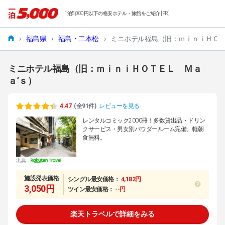
1泊5,000円以下の格安ホテル・旅館をご紹介 [PR]
›
福島県
›
福島・二本松
›
ミニホテル福島（旧：ｍｉｎｉＨＯＴ
ミニホテル福島（旧：ｍｉｎｉＨＯＴＥＬ Ｍａ
ａ’ｓ）
4.47
(全91件)
レビューを見る
レンタルコミック2000冊！多数貸出品・ドリン
クサービス・男女別パウダールーム完備、軽朝
食無料。
出典：
施設発表価格
シングル最安価格：
4,182円
3,050円
ツイン最安価格：
--円
楽天トラベルで詳細をみる