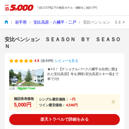
1泊5,000円以下の格安ホテル・旅館をご紹介 [PR]
›
岩手県
›
安比高原・八幡平・二戸
›
安比ペンション ＳＥＡ
安比ペンション ＳＥＡＳＯＮ ＢＹ ＳＥＡＳＯ
Ｎ
4.8
(全43件)
レビューを見る
★4.8！【ナショナルパーク八幡平＆自然に囲ま
れた安比高原】冬を満喫♪安比高原スキー場まで
車で3分
出典：
施設発表価格
シングル最安価格：
--円
5,000円
ツイン最安価格：
4,546円
楽天トラベルで詳細をみる