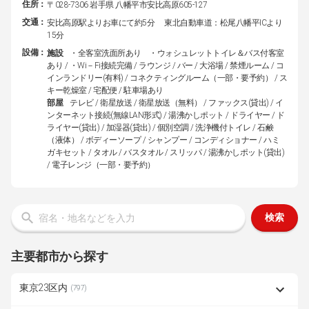
住所：
〒028-7306 岩手県 八幡平市安比高原605-127
交通：
安比高原駅よりお車にて約5分 東北自動車道：松尾八幡平ICより
15分
設備：
施設
・全客室洗面所あり ・ウォシュレットトイレ＆バス付客室
あり / ・Wi－Fi接続完備 / ラウンジ / バー / 大浴場 / 禁煙ルーム / コ
インランドリー(有料) / コネクティングルーム（一部・要予約） / ス
キー乾燥室 / 宅配便 / 駐車場あり
部屋
テレビ / 衛星放送 / 衛星放送（無料） / ファックス(貸出) / イ
ンターネット接続(無線LAN形式) / 湯沸かしポット / ドライヤー / ド
ライヤー(貸出) / 加湿器(貸出) / 個別空調 / 洗浄機付トイレ / 石鹸
（液体） / ボディーソープ / シャンプー / コンディショナー / ハミ
ガキセット / タオル / バスタオル / スリッパ / 湯沸かしポット(貸出)
/ 電子レンジ（一部・要予約）
検索
主要都市から探す
東京23区内
(797)