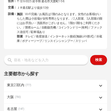
住所：
〒026-0025 岩手県 釜石市大渡町1-5-8
交通：
ＪＲ釜石駅より徒歩10分
設備：
施設
Wi-Fi完備 / お風呂は1階のみとなります。女性のお客様がい
らした際は小浴場が女性専用となります。 / 2人部屋、3人部屋の階
にはお手洗い・洗面所がございません。1階か3階をご利用くださ
い。 / 禁煙ルーム / 自動販売機 / コインランドリー(有料) / ファック
ス送信可 / 駐車場あり
部屋
テレビ / 衛星放送 / インターネット接続(無線LAN形式) / 冷蔵
庫 / ボディーソープ / リンスインシャンプー / スリッパ
検索
主要都市から探す
東京23区内
(777)
大阪
(790)
名古屋
(147)