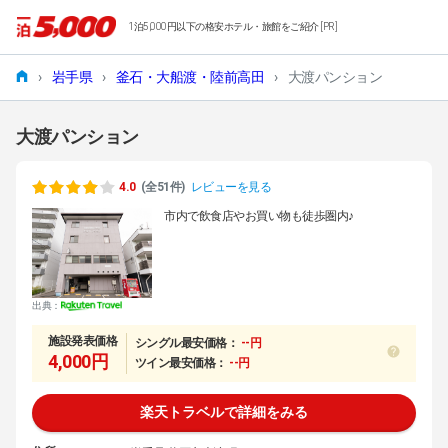
1泊5,000円以下の格安ホテル・旅館をご紹介 [PR]
›
岩手県
›
釜石・大船渡・陸前高田
›
大渡パンション
大渡パンション
4.0
(全51件)
レビューを見る
市内で飲食店やお買い物も徒歩圏内♪
出典：
施設発表価格
シングル最安価格：
--円
4,000円
ツイン最安価格：
--円
楽天トラベルで詳細をみる