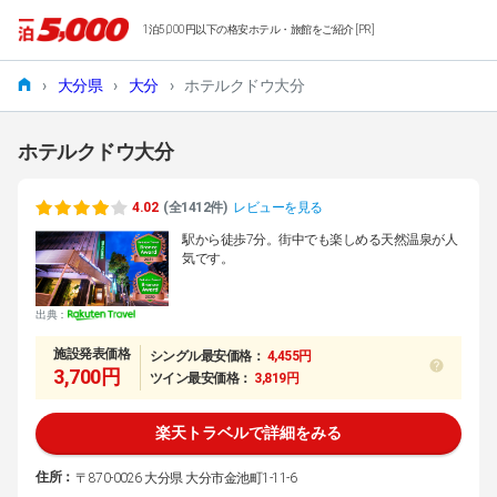
1泊5,000円以下の格安ホテル・旅館をご紹介 [PR]
›
大分県
›
大分
›
ホテルクドウ大分
ホテルクドウ大分
4.02
(全1412件)
レビューを見る
駅から徒歩7分。街中でも楽しめる天然温泉が人
気です。
出典：
施設発表価格
シングル最安価格：
4,455円
3,700円
ツイン最安価格：
3,819円
楽天トラベルで詳細をみる
住所：
〒870-0026 大分県 大分市金池町1-11-6