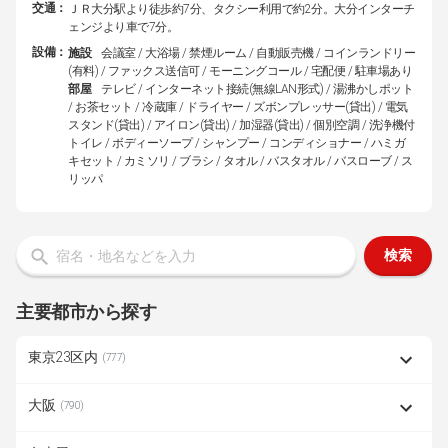
交通：
ＪＲ大分駅より徒歩約7分、タクシー利用で約2分。大分インターチ
ェンジより車で7分。
設備：
施設
会議室 / 大浴場 / 禁煙ルーム / 自動販売機 / コインランドリー
(有料) / ファックス送信可 / モーニングコール / 宅配便 / 駐車場あり
部屋
テレビ / インターネット接続(無線LAN形式) / 湯沸かしポット
/ お茶セット / 冷蔵庫 / ドライヤー / ズボンプレッサー(貸出) / 電気
スタンド(貸出) / アイロン(貸出) / 加湿器(貸出) / 個別空調 / 洗浄機付
トイレ / ボディーソープ / シャンプー / コンディショナー / ハミガ
キセット / カミソリ / ブラシ / タオル / バスタオル / バスローブ / ス
リッパ
検索
主要都市から探す
東京23区内
(777)
大阪
(790)