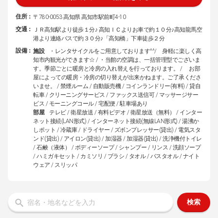
住所：
〒780-0053 高知県 高知市駅前町4-10
交通：
ＪＲ高知駅より徒歩１分♪ 高知ＩＣよりお車で約１０分♪高知龍馬空
港より連絡バスで約３０分♪「高知橋」下車徒歩２分
設備：
施設
・レンタサイクルをご用意しております^^/ 身軽に楽しく高
知市内観光ができます☆ / ・当館の空調は、一括管理型でございま
す。季節ごとに暖房と冷房の入れ替えを行っております。 / お部
屋によっての暖房・冷房の切り替えが出来かねます。ご了承くださ
いませ。 / 禁煙ルーム / 自動販売機 / コインランドリー(有料) / 貸自
転車 / クリーニングサービス / ファックス送信可 / マッサージサー
ビス / モーニングコール / 宅配便 / 駐車場あり
部屋
テレビ / 衛星放送 / 有料ビデオ / 衛星放送（無料） / インター
ネット接続(LAN形式) / インターネット接続(無線LAN形式) / 湯沸か
しポット / 冷蔵庫 / ドライヤー / ズボンプレッサー(貸出) / 電気スタ
ンド(貸出) / アイロン(貸出) / 加湿器 / 加湿器(貸出) / 洗浄機付トイレ
/ 石鹸（液体） / ボディーソープ / シャンプー / リンス / 洗顔ソープ
/ ハミガキセット / カミソリ / ブラシ / タオル / バスタオル / ナイト
ウェア / スリッパ
検索