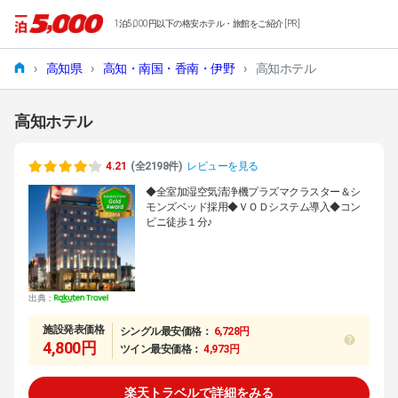
1泊5,000円以下の格安ホテル・旅館をご紹介 [PR]
›
高知県
›
高知・南国・香南・伊野
›
高知ホテル
高知ホテル
4.21
(全2198件)
レビューを見る
◆全室加湿空気清浄機プラズマクラスター＆シ
モンズベッド採用◆ＶＯＤシステム導入◆コン
ビニ徒歩１分♪
出典：
施設発表価格
シングル最安価格：
6,728円
4,800円
ツイン最安価格：
4,973円
楽天トラベルで詳細をみる