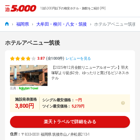
1泊5,000円以下の格安ホテル・旅館をご紹介 [PR]
›
福岡県
›
大牟田・柳川・八女・筑後
›
ホテルアベニュー筑後
ホテルアベニュー筑後
3.87
(全1000件)
レビューを見る
【2025年12月全館リニューアルオープン】羽犬
塚駅より徒歩2分、ゆったりと寛げるビジネスホ
テル
出典：
施設発表価格
シングル最安価格：
--円
3,800円
ツイン最安価格：
5,273円
楽天トラベルで詳細をみる
住所：
〒833-0031 福岡県 筑後市山ノ井松原213-1