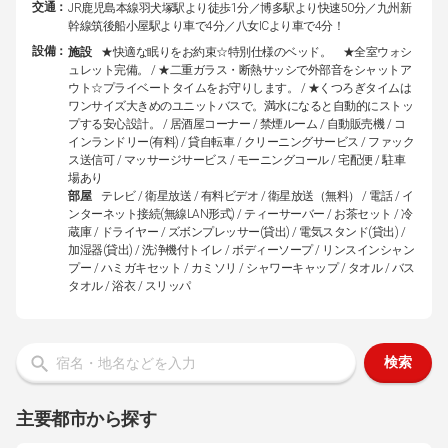
交通：
JR鹿児島本線羽犬塚駅より徒歩1分／博多駅より快速50分／九州新
幹線筑後船小屋駅より車で4分／八女ICより車で4分！
設備：
施設
★快適な眠りをお約束☆特別仕様のベッド。 ★全室ウォシ
ュレット完備。 / ★二重ガラス・断熱サッシで外部音をシャットア
ウト☆プライベートタイムをお守りします。 / ★くつろぎタイムは
ワンサイズ大きめのユニットバスで。満水になると自動的にストッ
プする安心設計。 / 居酒屋コーナー / 禁煙ルーム / 自動販売機 / コ
インランドリー(有料) / 貸自転車 / クリーニングサービス / ファック
ス送信可 / マッサージサービス / モーニングコール / 宅配便 / 駐車
場あり
部屋
テレビ / 衛星放送 / 有料ビデオ / 衛星放送（無料） / 電話 / イ
ンターネット接続(無線LAN形式) / ティーサーバー / お茶セット / 冷
蔵庫 / ドライヤー / ズボンプレッサー(貸出) / 電気スタンド(貸出) /
加湿器(貸出) / 洗浄機付トイレ / ボディーソープ / リンスインシャン
プー / ハミガキセット / カミソリ / シャワーキャップ / タオル / バス
タオル / 浴衣 / スリッパ
検索
主要都市から探す