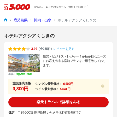
1泊5,000円以下の格安ホテル・旅館をご紹介 [PR]
›
鹿児島県
›
川内・出水
›
ホテルアクシアくしきの
ホテルアクシアくしきの
3.98
(全255件)
レビューを見る
観光・ビジネス・レジャー！多種多様なニーズ
にお応え出来る宿泊プランをご用意致しており
ます。
出典：
施設発表価格
シングル最安価格：
6,800円
3,800円
ツイン最安価格：
5,641円
楽天トラベルで詳細をみる
住所：
〒896-0033 鹿児島県 いちき串木野市長崎町101