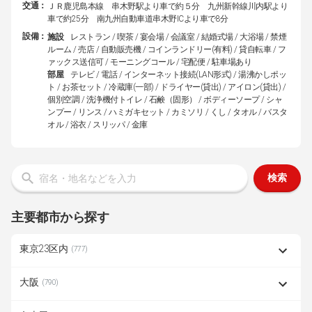
交通：
ＪＲ鹿児島本線 串木野駅より車で約５分 九州新幹線川内駅より
車で約25分 南九州自動車道串木野ICより車で8分
設備：
施設
レストラン / 喫茶 / 宴会場 / 会議室 / 結婚式場 / 大浴場 / 禁煙
ルーム / 売店 / 自動販売機 / コインランドリー(有料) / 貸自転車 / フ
ァックス送信可 / モーニングコール / 宅配便 / 駐車場あり
部屋
テレビ / 電話 / インターネット接続(LAN形式) / 湯沸かしポッ
ト / お茶セット / 冷蔵庫(一部) / ドライヤー(貸出) / アイロン(貸出) /
個別空調 / 洗浄機付トイレ / 石鹸（固形） / ボディーソープ / シャ
ンプー / リンス / ハミガキセット / カミソリ / くし / タオル / バスタ
オル / 浴衣 / スリッパ / 金庫
検索
主要都市から探す
東京23区内
(777)
大阪
(790)