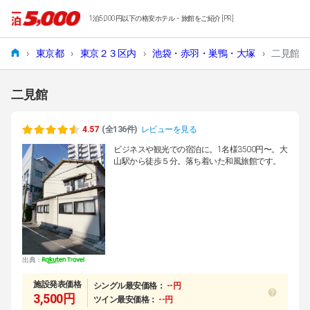
1泊5,000円以下の格安ホテル・旅館をご紹介 [PR]
›
東京都
›
東京２３区内
›
池袋・赤羽・巣鴨・大塚
›
二見館
二見館
4.57
(全136件)
レビューを見る
ビジネスや観光での宿泊に。1名様3500円〜。大
山駅から徒歩５分。落ち着いた和風旅館です。
出典：
施設発表価格
シングル最安価格：
--円
3,500円
ツイン最安価格：
--円