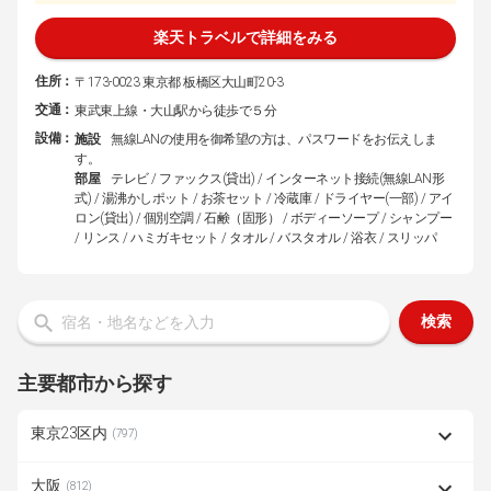
楽天トラベルで詳細をみる
住所：
〒173-0023 東京都 板橋区大山町20-3
交通：
東武東上線・大山駅から徒歩で５分
設備：
施設
無線LANの使用を御希望の方は、パスワードをお伝えしま
す。
部屋
テレビ / ファックス(貸出) / インターネット接続(無線LAN形
式) / 湯沸かしポット / お茶セット / 冷蔵庫 / ドライヤー(一部) / アイ
ロン(貸出) / 個別空調 / 石鹸（固形） / ボディーソープ / シャンプー
/ リンス / ハミガキセット / タオル / バスタオル / 浴衣 / スリッパ
検索
主要都市から探す
東京23区内
(797)
大阪
(812)