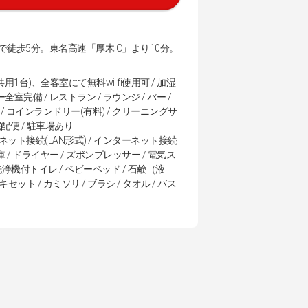
徒歩5分。東名高速「厚木IC」より10分。
1台)、全客室にて無料wi-fi使用可 / 加湿
備 / レストラン / ラウンジ / バー /
機 / コインランドリー(有料) / クリーニングサ
宅配便 / 駐車場あり
ーネット接続(LAN形式) / インターネット接続
庫 / ドライヤー / ズボンプレッサー / 電気ス
/ 洗浄機付トイレ / ベビーベッド / 石鹸（液
セット / カミソリ / ブラシ / タオル / バス