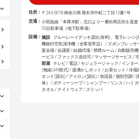
住所：
〒243-0018 神奈川県 厚木市中町二丁目13番1号
交通：
小田急線「本厚木駅」北口より一番街商店街を直進で
50台駐車場（地下駐車場）
設備：
施設
ブルーレーイデッキ貸出(有料)、電子レンジ(共用
機能付空気清浄機（全客室常設） / ズボンプレッサー全室完
宴会場 / 会議室 / 結婚式場 / 禁煙ルーム / 自動販売
ービス / ファックス送信可 / マッサージサービス / 
部屋
テレビ / 電話 / モジュラージャック / インタ
(無線LAN形式) / 湯沸かしポット / お茶セット / 冷蔵
タンド(貸出) / アイロン(貸出) / 加湿器 / 個別空調 
体） / ボディーソープ / シャンプー / リンス / ハミガキ
タオル / ナイトウェア / スリッパ