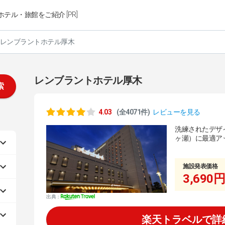
ホテル・旅館をご紹介 [PR]
レンブラントホテル厚木
レンブラントホテル厚木
索
4.03
(全4071件)
レビューを見る
洗練されたデザ
ヶ瀬）に最適ア
施設発表価格
3,690円
出典：
楽天トラベルで詳