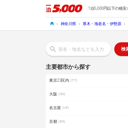
1泊5,000円以下の格安
›
神奈川県
›
厚木・海老名・伊勢原
›
検
主要都市から探す
東京23区内
(777)
大阪
(790)
名古屋
(147)
京都
(476)