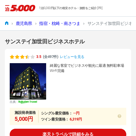
1泊5,000円以下の格安ホテル・旅館をご紹介 [PR]
›
鹿児島県
›
指宿・枕崎・南さつま
›
サンステイ加世田ビジネ
サンステイ加世田ビジネスホテル
3.5
(全497件)
レビューを見る
綺麗な客室でビジネスや観光に最適 無料駐車場
Wi-Fi完備
出典：
施設発表価格
シングル最安価格：
--円
5,000円
ツイン最安価格：
6,319円
楽天トラベルで詳細をみる