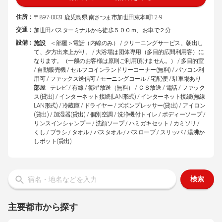
住所：
〒897-0031 鹿児島県 南さつま市加世田東本町12-9
交通：
加世田バスターミナルから徒歩５００ｍ、お車で２分
設備：
施設
＜部屋＞電話（内線のみ） / クリーニングサービス。朝出し
て、夕方出来上がり。 / 大浴場は団体専用（多目的広間利用客）に
なります。（一般のお客様は原則ご利用頂けません。） / 多目的室
/ 自動販売機 / セルフコインランドリーコーナー(無料) / パソコン利
用可 / ファックス送信可 / モーニングコール / 宅配便 / 駐車場あり
部屋
テレビ / 有線 / 衛星放送（無料） / ＣＳ放送 / 電話 / ファック
ス(貸出) / インターネット接続(LAN形式) / インターネット接続(無線
LAN形式) / 冷蔵庫 / ドライヤー / ズボンプレッサー(貸出) / アイロン
(貸出) / 加湿器(貸出) / 個別空調 / 洗浄機付トイレ / ボディーソープ /
リンスインシャンプー / 洗顔ソープ / ハミガキセット / カミソリ /
くし / ブラシ / タオル / バスタオル / バスローブ / スリッパ / 湯沸か
しポット(貸出)
検索
主要都市から探す