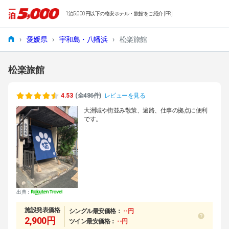
1泊5,000円以下の格安ホテル・旅館をご紹介 [PR]
›
愛媛県
›
宇和島・八幡浜
›
松楽旅館
松楽旅館
4.53
(全486件)
レビューを見る
大洲城や街並み散策、遍路、仕事の拠点に便利
です。
出典：
施設発表価格
シングル最安価格：
--円
2,900円
ツイン最安価格：
--円