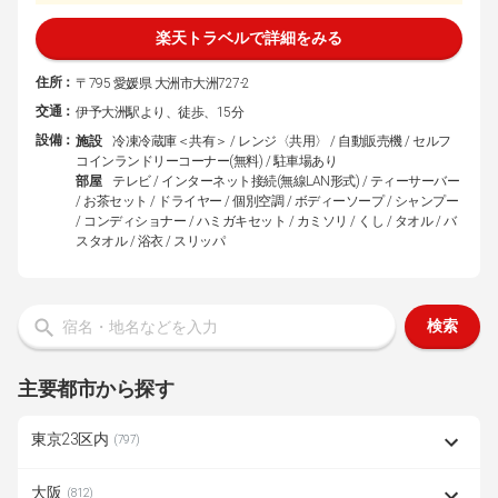
楽天トラベルで詳細をみる
住所：
〒795 愛媛県 大洲市大洲727-2
交通：
伊予大洲駅より、徒歩、15分
設備：
施設
冷凍冷蔵庫＜共有＞ / レンジ〈共用〉 / 自動販売機 / セルフ
コインランドリーコーナー(無料) / 駐車場あり
部屋
テレビ / インターネット接続(無線LAN形式) / ティーサーバー
/ お茶セット / ドライヤー / 個別空調 / ボディーソープ / シャンプー
/ コンディショナー / ハミガキセット / カミソリ / くし / タオル / バ
スタオル / 浴衣 / スリッパ
検索
主要都市から探す
東京23区内
(797)
大阪
(812)