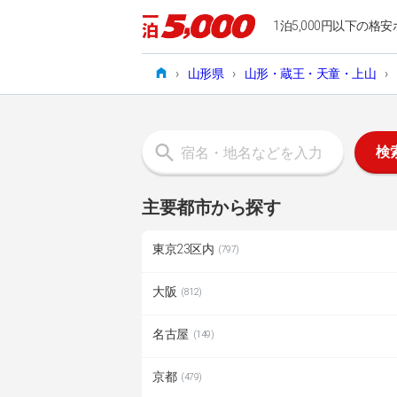
1泊5,000円以下の格安
›
山形県
›
山形・蔵王・天童・上山
›
検
主要都市から探す
東京23区内
(797)
大阪
(812)
名古屋
(149)
京都
(479)