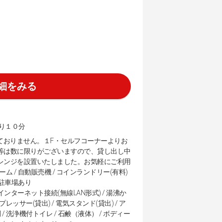
細をみる
より１０分
ておりません。１F・セルフコーナーよりお
器等は数に限りがございますので、貸し出し中
子レンジを設置いたしました。お気軽にご利用
ルーム / 自動販売機 / コインランドリー(有料)
/ 駐車場あり
/ インターネット接続(無線LAN形式) / 湯沸か
プレッサー(貸出) / 電気スタンド(貸出) / ア
空調 / 洗浄機付トイレ / 石鹸（液体） / ボディー