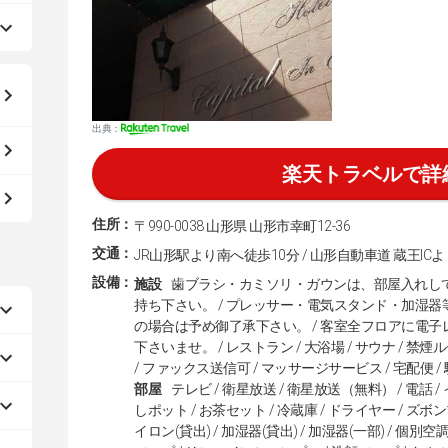
出典：
楽天トラベルで詳
住所：
〒990-0038 山形県 山形市幸町12-36
交通：
JR山形駅より南へ徒歩10分 / 山形自動車道 蔵王IC
設備：
施設
歯ブラシ・カミソリ・ガウンは、部屋入れし
持ち下さい。 / プレッサー・電気スタンド・加湿
の場合は予め御了承下さい。 / 客室全フロアに電
下さいませ。 / レストラン / 大浴場 / サウナ / 禁煙
/ ファックス送信可 / マッサージサービス / 宅配便 
部屋
テレビ / 衛星放送 / 衛星放送（無料） / 電話 
しポット / お茶セット / 冷蔵庫 / ドライヤー / ズボン
イロン(貸出) / 加湿器(貸出) / 加湿器(一部) / 個別