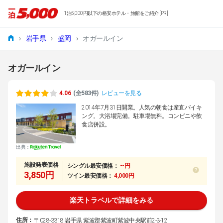
1泊5,000円以下の格安ホテル・旅館をご紹介 [PR]
›
岩手県
›
盛岡
›
オガールイン
オガールイン
4.06
(全583件)
レビューを見る
2014年7月31日開業。人気の朝食は産直バイキ
ング。大浴場完備。駐車場無料。コンビニや飲
食店併設。
出典：
施設発表価格
シングル最安価格：
--円
3,850円
ツイン最安価格：
4,000円
楽天トラベルで詳細をみる
住所：
〒028-3318 岩手県 紫波郡紫波町紫波中央駅前2-3-12