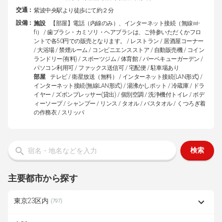
交通：
紫波中央駅より徒歩にて約２分
設備：
施設
【部屋】電話（内線のみ）、インターネット接続（無線wi-
fi） / 歯ブラシ・カミソリ・ヘアブラシは、ご持参いただくかフロ
ントで各50円での販売となります。 / レストラン / 居酒屋コーナー
/ 大浴場 / 禁煙ルーム / コンビニエンスストア / 自動販売機 / コイン
ランドリー(有料) / スポーツジム / 体育館 / バーベキューガーデン /
パソコン利用可 / ファックス送信可 / 宅配便 / 駐車場あり
部屋
テレビ / 衛星放送（無料） / インターネット接続(LAN形式) /
インターネット接続(無線LAN形式) / 湯沸かしポット / 冷蔵庫 / ドラ
イヤー / ズボンプレッサー(貸出) / 個別空調 / 洗浄機付トイレ / ボデ
ィーソープ / シャンプー / リンス / タオル / バスタオル / くつろぎ着
の作務衣 / スリッパ
検索
主要都市から探す
東京23区内
(797)