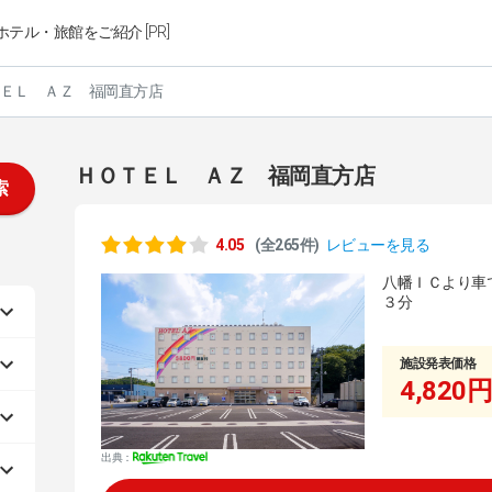
ホテル・旅館をご紹介 [PR]
ＥＬ ＡＺ 福岡直方店
ＨＯＴＥＬ ＡＺ 福岡直方店
索
4.05
(全265件)
レビューを見る
八幡ＩＣより車
３分
施設発表価格
4,820円
出典：