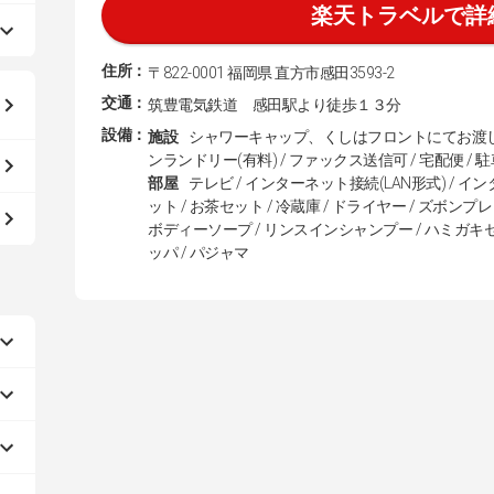
楽天トラベルで詳
住所：
〒822-0001 福岡県 直方市感田3593-2
交通：
筑豊電気鉄道 感田駅より徒歩１３分
設備：
施設
シャワーキャップ、くしはフロントにてお渡ししま
ンランドリー(有料) / ファックス送信可 / 宅配便 / 
部屋
テレビ / インターネット接続(LAN形式) / イ
ット / お茶セット / 冷蔵庫 / ドライヤー / ズボンプレ
ボディーソープ / リンスインシャンプー / ハミガキセット
ッパ / パジャマ