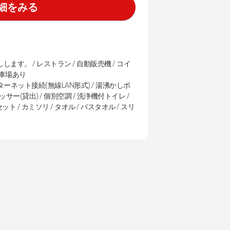
細をみる
す。 / レストラン / 自動販売機 / コイ
駐車場あり
ンターネット接続(無線LAN形式) / 湯沸かしポ
ッサー(貸出) / 個別空調 / 洗浄機付トイレ /
 / カミソリ / タオル / バスタオル / スリ