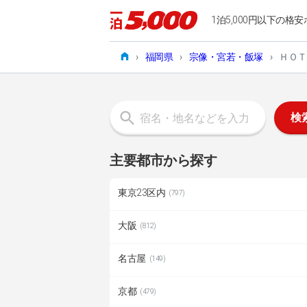
1泊5,000円以下の格安
›
福岡県
›
宗像・宮若・飯塚
›
ＨＯＴ
検
主要都市から探す
東京23区内
(797)
大阪
(812)
名古屋
(149)
京都
(479)