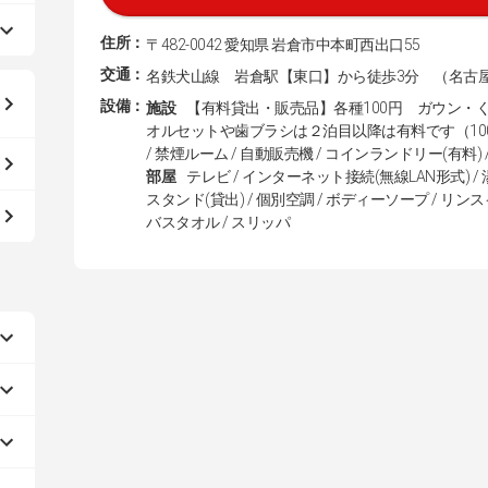
住所：
〒482-0042 愛知県 岩倉市中本町西出口55
交通：
名鉄犬山線 岩倉駅【東口】から徒歩3分 （名古屋
設備：
施設
【有料貸出・販売品】各種100円 ガウン・く
オルセットや歯ブラシは２泊目以降は有料です（100
/ 禁煙ルーム / 自動販売機 / コインランドリー(有料)
部屋
テレビ / インターネット接続(無線LAN形式) / 
スタンド(貸出) / 個別空調 / ボディーソープ / リン
バスタオル / スリッパ