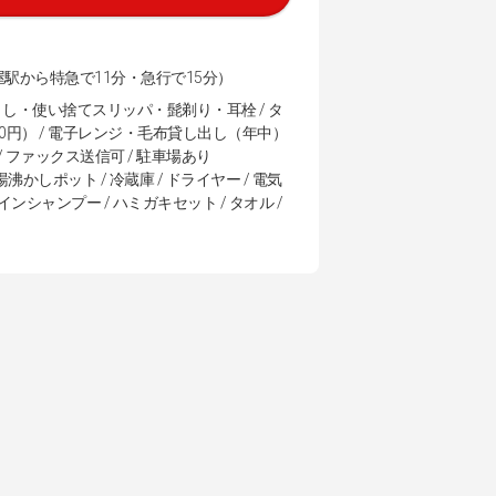
駅から特急で11分・急行で15分）
し・使い捨てスリッパ・髭剃り・耳栓 / タ
円） / 電子レンジ・毛布貸し出し（年中）
 / ファックス送信可 / 駐車場あり
湯沸かしポット / 冷蔵庫 / ドライヤー / 電気
スインシャンプー / ハミガキセット / タオル /