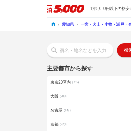
1泊5,000円以下の格安
›
愛知県
›
一宮・犬山・小牧・瀬戸・
検
主要都市から探す
東京23区内
(765)
大阪
(788)
名古屋
(149)
京都
(473)