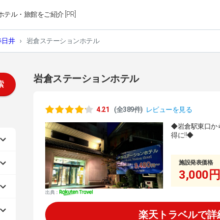
ホテル・旅館をご紹介 [PR]
春日井
›
岩倉ステーションホテル
岩倉ステーションホテル
索
4.21
(全389件)
レビューを見る
◆岩倉駅東口か
得に!!◆
施設発表価格
3,000円
出典：
楽天トラベルで詳