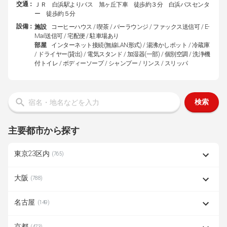
交通：
ＪＲ 白浜駅よりバス 旭ヶ丘下車 徒歩約３分 白浜バスセンタ
ー 徒歩約５分
設備：
施設
コーヒーハウス / 喫茶 / バーラウンジ / ファックス送信可 / E-
Mail送信可 / 宅配便 / 駐車場あり
部屋
インターネット接続(無線LAN形式) / 湯沸かしポット / 冷蔵庫
/ ドライヤー(貸出) / 電気スタンド / 加湿器(一部) / 個別空調 / 洗浄機
付トイレ / ボディーソープ / シャンプー / リンス / スリッパ
検索
主要都市から探す
東京23区内
(765)
大阪
(788)
名古屋
(149)
京都
(473)