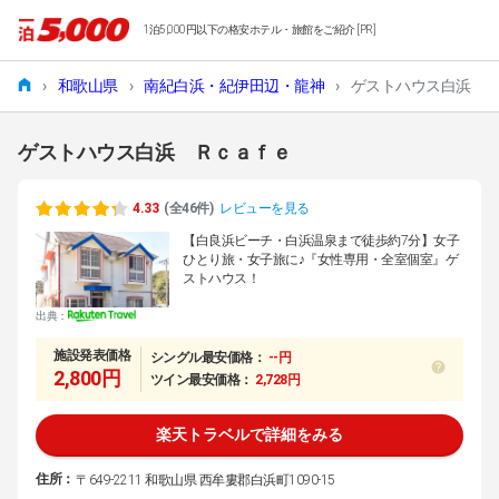
1泊5,000円以下の格安ホテル・旅館をご紹介 [PR]
›
和歌山県
›
南紀白浜・紀伊田辺・龍神
›
ゲストハウス白浜 
ゲストハウス白浜 Ｒｃａｆｅ
4.33
(全46件)
レビューを見る
【白良浜ビーチ・白浜温泉まで徒歩約7分】女子
ひとり旅・女子旅に♪『女性専用・全室個室』ゲ
ストハウス！
出典：
施設発表価格
シングル最安価格：
--円
2,800円
ツイン最安価格：
2,728円
楽天トラベルで詳細をみる
住所：
〒649-2211 和歌山県 西牟婁郡白浜町1090-15