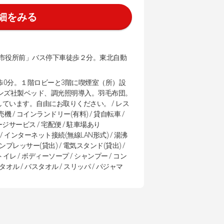
細をみる
市役所前」バス停下車徒歩２分。東北自動
歩0分。１階ロビーと3階に喫煙室（所）設
モンズ社製ベッド、調光照明導入。羽毛布団。
ています。自由にお取りください。 / レス
販売機 / コインランドリー(有料) / 貸自転車 /
ジサービス / 宅配便 / 駐車場あり
 / インターネット接続(無線LAN形式) / 湯沸
ボンプレッサー(貸出) / 電気スタンド(貸出) /
トイレ / ボディーソープ / シャンプー / コン
 タオル / バスタオル / スリッパ / パジャマ