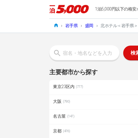
1泊5,000円以下の格安
›
岩手県
›
盛岡
›
北ホテル＜岩手県＞
検
主要都市から探す
東京23区内
(777)
大阪
(790)
名古屋
(147)
京都
(476)