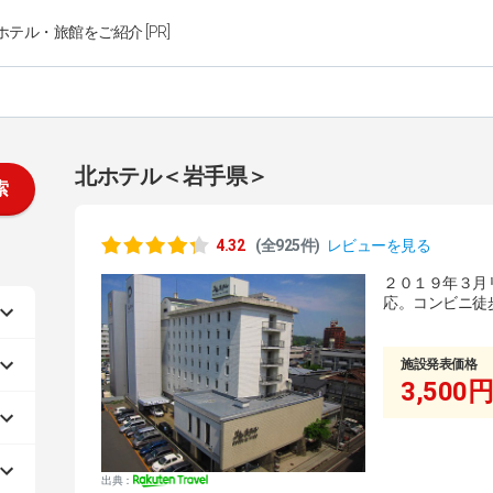
ホテル・旅館をご紹介 [PR]
北ホテル＜岩手県＞
索
4.32
(全925件)
レビューを見る
２０１９年３月リ
応。コンビニ徒
施設発表価格
3,500円
出典：