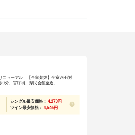
ニューアル！【全室禁煙】全室Wi-Fi対
歩0分。官庁街、県民会館至近。
シングル最安価格：
4,273円
ツイン最安価格：
4,546円