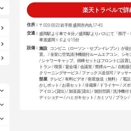
楽天トラベルで詳
住所：
〒020-0023 岩手県 盛岡市内丸17-45
交通：
盛岡駅より車で８分／盛岡駅よりバスにて「県庁・
車道盛岡ＩＣより15分
設備：
施設
コンビニ（ローソン・セブンイレブン）が徒
置。 / 全室に空気清浄機能付ルームエアコン、シ
/ シャワーキャップ、綿棒セットはフロントに設置し
トラン / 喫茶 / 宴会場 / 会議室 / 禁煙ルーム / 自動
クリーニングサービス / ファックス送信可 / マッサー
部屋
テレビ / 有料ビデオ / 衛星放送（無料） / 電話
かしポット / お茶セット / 冷蔵庫 / ドライヤー / ズ
アイロン(貸出) / 加湿器(貸出) / 個別空調 / 洗浄機付
ディショナー / ハミガキセット / カミソリ / ブラシ /