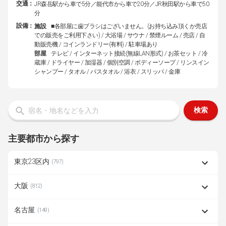
交通：
JR森岳駅から車で5分／能代市から車で20分／JR秋田駅から車で50
分
設備：
施設
■各部屋に歯ブラシはございません。(お持ち込み頂くか売店
での販売をご利用下さい) / 大浴場 / サウナ / 禁煙ルーム / 売店 / 自
動販売機 / コインランドリー(有料) / 駐車場あり
部屋
テレビ / インターネット接続(無線LAN形式) / お茶セット / 冷
蔵庫 / ドライヤー / 加湿器 / 個別空調 / ボディーソープ / リンスイン
シャンプー / タオル / バスタオル / 浴衣 / スリッパ / 金庫
検索
主要都市から探す
東京23区内
(797)
大阪
(812)
名古屋
(149)