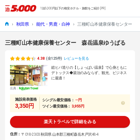
1泊5,000円以下の格安ホテル・旅館をご紹介 [PR]
›
秋田県
›
能代・男鹿・白神
›
三種町山本健康保養センター 
三種町山本健康保養センター 森岳温泉ゆうぱる
4.38
(全125件)
レビューを見る
総ヒバ造りの【しょっぱい温泉】で心身ともに
デトックス◆湯治のみならず、観光、ビジネス
に最適！
出典：
施設発表価格
シングル最安価格：
--円
3,350円
ツイン最安価格：
3,955円
楽天トラベルで詳細をみる
住所：
〒018-2303 秋田県 山本郡三種町森岳木戸沢48-4