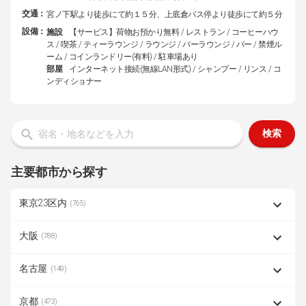
交通：
宮ノ下駅より徒歩にて約１５分、上底倉バス停より徒歩にて約５分
設備：
施設
【サービス】荷物お預かり無料 / レストラン / コーヒーハウ
ス / 喫茶 / ティーラウンジ / ラウンジ / バーラウンジ / バー / 禁煙ル
ーム / コインランドリー(有料) / 駐車場あり
部屋
インターネット接続(無線LAN形式) / シャンプー / リンス / コ
ンディショナー
検索
主要都市から探す
東京23区内
(765)
大阪
(788)
名古屋
(149)
京都
(473)