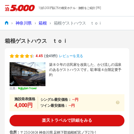
1泊5,000円以下の格安ホテル・旅館をご紹介 [PR]
›
神奈川県
›
箱根
›
箱根ゲストハウス ｔｏｉ
箱根ゲストハウス ｔｏｉ
4.45
(全45件)
レビューを見る
築８０年の古民家を改装した、かけ流しの温泉
のあるゲストハウスです。駐車場４台限定要予
約
出典：
施設発表価格
シングル最安価格：
--円
4,000円
ツイン最安価格：
--円
楽天トラベルで詳細をみる
住所：
〒250-0404 神奈川県 足柄下郡箱根町宮ノ下278-1