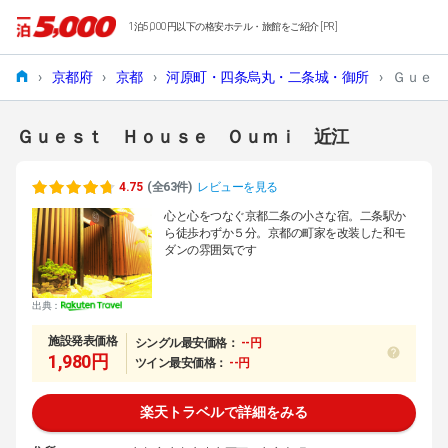
1泊5,000円以下の格安ホテル・旅館をご紹介 [PR]
›
京都府
›
京都
›
河原町・四条烏丸・二条城・御所
›
Ｇｕｅｓ
Ｇｕｅｓｔ Ｈｏｕｓｅ Ｏｕｍｉ 近江
4.75
(全63件)
レビューを見る
心と心をつなぐ京都二条の小さな宿。二条駅か
ら徒歩わずか５分。京都の町家を改装した和モ
ダンの雰囲気です
出典：
施設発表価格
シングル最安価格：
--円
1,980円
ツイン最安価格：
--円
楽天トラベルで詳細をみる