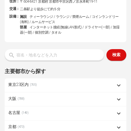
住所：
〒604-8421 京都府 京都市中京区西ノ京永本町19-11
交通：
二条駅より徒歩にて約５分
設備：
施設
ティーラウンジ / ラウンジ / 禁煙ルーム / コインランドリー
(有料) / ルームサービス
部屋
インターネット接続(無線LAN形式) / ドライヤー(一部) / 加湿
器(一部) / 個別空調 / タオル
検索
主要都市から探す
東京23区内
(765)
大阪
(788)
名古屋
(149)
京都
(473)