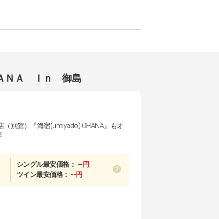
ＡＮＡ ｉｎ 御島
別館）『海宿(umiyado) OHANA』もオ
！
シングル最安価格：
--円
ツイン最安価格：
--円