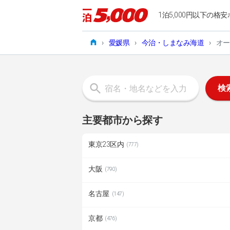
1泊5,000円以下の格安
›
愛媛県
›
今治・しまなみ海道
›
オー
検
主要都市から探す
東京23区内
(777)
大阪
(790)
名古屋
(147)
京都
(476)