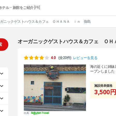
ホテル・旅館をご紹介 [PR]
ガニックゲストハウス＆カフェ ＯＨＡＮＡ ｉｎ 御島
オーガニックゲストハウス＆カフェ ＯＨ
索
4.0
(全20件)
レビューを見る
海の近くに姉妹店（
ープンしました
施設発表価格
3,500円
出典：