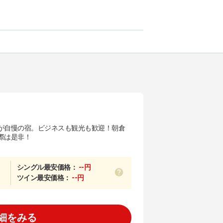
が自慢の宿。ビジネスも観光も歓迎！朝倉
際は是非！
シングル最安価格：
--円
ツイン最安価格：
--円
細をみる