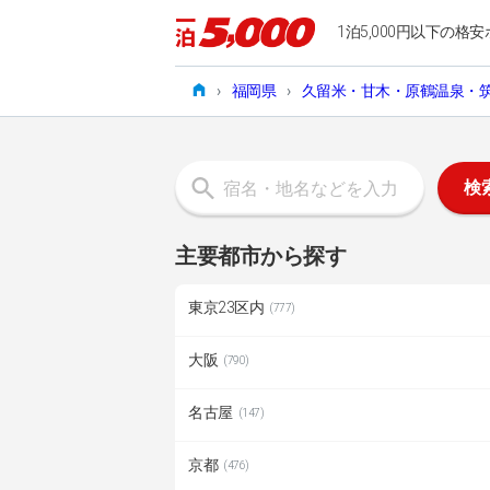
1泊5,000円以下の格安
›
福岡県
›
久留米・甘木・原鶴温泉・
検
主要都市から探す
東京23区内
(777)
大阪
(790)
名古屋
(147)
京都
(476)