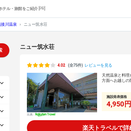
ホテル・旅館をご紹介 [PR]
筑後川温泉
›
ニュー筑水荘
ニュー筑水荘
索
4.02
(全75件)
レビューを見る
天然温泉と料理
方面へお越しの
施設発表価格
4,950円
出典：
楽天トラベルで詳