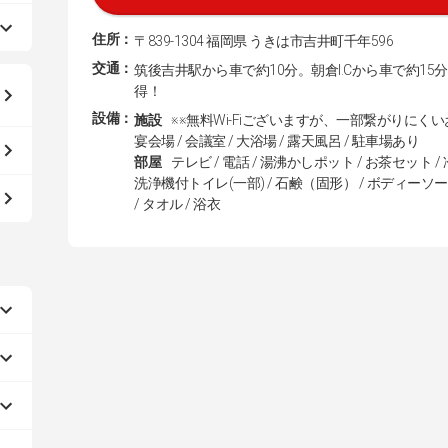
住所：
〒839-1304 福岡県 うきは市吉井町千年596
交通：
筑後吉井駅から車で約10分。朝倉I.Cから車で約1
得！
設備：
施設
※※無料Wi-Fiございますが、一部繋がりにく
宴会場 / 会議室 / 大浴場 / 露天風呂 / 駐車場あり
部屋
テレビ / 電話 / 湯沸かしポット / お茶セット / 
洗浄機付トイレ(一部) / 石鹸（固形） / ボディーソ
/ タオル / 浴衣