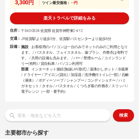
3,300円
ツイン最安価格：
--円
楽天トラベルで詳細をみる
住所：
〒840-0804 佐賀県 佐賀市神野東2-4-12
交通：
JR佐賀駅より徒歩5分、佐賀駅バスセンターより徒歩8分
設備：
施設
お客様用のパソコンは一台のみでネットのみのご利用となり
ます。 / バスタオル、フェイスタオル、歯ブラシ、作務衣は有料で
す。 / 共用の設備も含みます。 / バー / 禁煙ルーム / コインランド
リー(有料) / 貸自転車 / パソコン利用可
部屋
インターネット接続(無線LAN形式) / 湯沸かしポット / 冷蔵庫
/ ドライヤー / アイロン(貸出) / 加湿器 / 洗浄機付トイレ(一部) / 石鹸
（液体） / ボディーソープ / シャンプー / コンディショナー / ハミ
ガキセット / タオル / バスタオル / くつろぎ着の作務衣 / スリッパ /
電子レンジ（一部・要予約）
検索
主要都市から探す