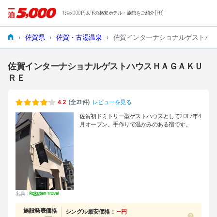
1泊5,000円以下の格安ホテル・旅館をご紹介 [PR]
›
佐賀県
›
佐賀・古湯温泉
›
佐賀インターナショナルゲストハ
佐賀インターナショナルゲストハウスＨＡＧＡＫＵ
ＲＥ
4.2
(全21件)
レビューを見る
佐賀初ドミトリー型ゲストハウスとして2017年4
月オープン。手作りで温かみのある宿です。
出典：
施設発表価格
シングル最安価格：
--円