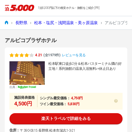
1泊5,000円以下の格安ホテル・旅館をご紹介 [PR]
›
長野県
›
松本・塩尻・浅間温泉・美ヶ原温泉
›
アルピコプラ
アルピコプラザホテル
4.21
(全1979件)
レビューを見る
松本駅東口徒歩2分＆松本バスターミナル隣の好
立地！系列旅館の温泉入浴無料♪※休止日あり
出典：
施設発表価格
シングル最安価格：
4,750円
4,500円
ツイン最安価格：
5,830円
楽天トラベルで詳細をみる
住所：
〒390-0815 長野県 松本市深志1-3-21