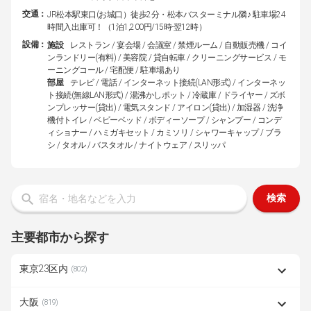
交通：
JR松本駅東口(お城口）徒歩2分・松本バスターミナル隣♪ 駐車場24
時間入出庫可！（1泊1,200円/15時-翌12時）
設備：
施設
レストラン / 宴会場 / 会議室 / 禁煙ルーム / 自動販売機 / コイ
ンランドリー(有料) / 美容院 / 貸自転車 / クリーニングサービス / モ
ーニングコール / 宅配便 / 駐車場あり
部屋
テレビ / 電話 / インターネット接続(LAN形式) / インターネッ
ト接続(無線LAN形式) / 湯沸かしポット / 冷蔵庫 / ドライヤー / ズボ
ンプレッサー(貸出) / 電気スタンド / アイロン(貸出) / 加湿器 / 洗浄
機付トイレ / ベビーベッド / ボディーソープ / シャンプー / コンデ
ィショナー / ハミガキセット / カミソリ / シャワーキャップ / ブラ
シ / タオル / バスタオル / ナイトウェア / スリッパ
検索
主要都市から探す
東京23区内
(802)
大阪
(819)