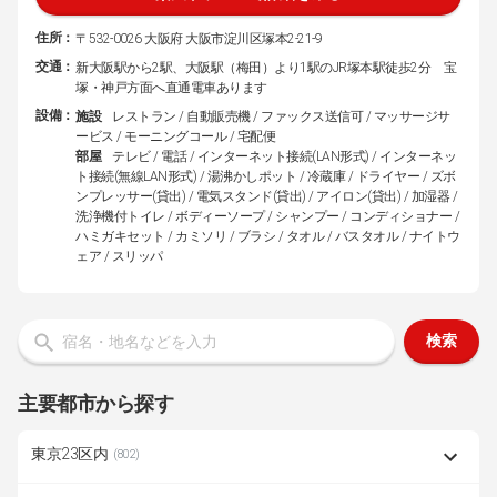
住所：
〒532-0026 大阪府 大阪市淀川区塚本2-21-9
交通：
新大阪駅から2駅、大阪駅（梅田）より1駅のJR塚本駅徒歩2分 宝
塚・神戸方面へ直通電車あります
設備：
施設
レストラン / 自動販売機 / ファックス送信可 / マッサージサ
ービス / モーニングコール / 宅配便
部屋
テレビ / 電話 / インターネット接続(LAN形式) / インターネッ
ト接続(無線LAN形式) / 湯沸かしポット / 冷蔵庫 / ドライヤー / ズボ
ンプレッサー(貸出) / 電気スタンド(貸出) / アイロン(貸出) / 加湿器 /
洗浄機付トイレ / ボディーソープ / シャンプー / コンディショナー /
ハミガキセット / カミソリ / ブラシ / タオル / バスタオル / ナイトウ
ェア / スリッパ
検索
主要都市から探す
東京23区内
(802)