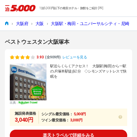
1泊5,000円以下の格安ホテル・旅館をご紹介 [PR]
›
大阪府
›
大阪
›
大阪駅・梅田・ユニバーサルシティ・尼崎
›
ベストウェスタン大阪塚本
3.93
(全909件)
レビューを見る
駅近らくらくアクセス！ 大阪駅(梅田)から一駅
のJR塚本駅徒歩2分 ◇シモンズマットレスで快
眠を
出典：
施設発表価格
シングル最安価格：
5,000円
3,040円
ツイン最安価格：
3,000円
楽天トラベルで詳細をみる