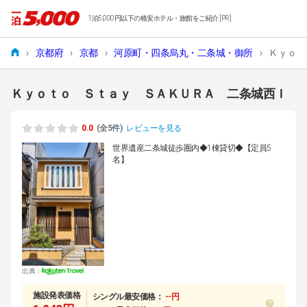
1泊5,000円以下の格安ホテル・旅館をご紹介 [PR]
›
京都府
›
京都
›
河原町・四条烏丸・二条城・御所
›
Ｋｙｏｔ
Ｋｙｏｔｏ Ｓｔａｙ ＳＡＫＵＲＡ 二条城西Ｉ
0.0
(全5件)
レビューを見る
世界遺産二条城徒歩圏内◆1棟貸切◆【定員5
名】
出典：
施設発表価格
シングル最安価格：
--円