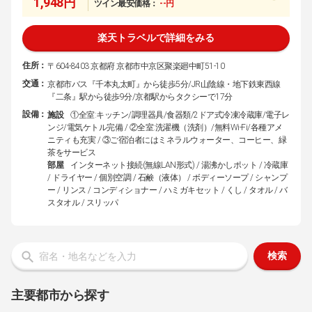
1,948円
ツイン最安価格：
--円
楽天トラベルで詳細をみる
住所：
〒604-8403 京都府 京都市中京区聚楽廻中町51-10
交通：
京都市バス『千本丸太町』から徒歩5分/JR山陰線・地下鉄東西線
『二条』駅から徒歩9分/京都駅からタクシーで17分
設備：
施設
①全室:キッチン/調理器具/食器類/2ドア式冷凍冷蔵庫/電子レ
ンジ/電気ケトル完備 / ②全室:洗濯機（洗剤）/無料Wi-Fi/各種アメ
ニティも充実 / ③ご宿泊者にはミネラルウォーター、コーヒー、緑
茶をサービス
部屋
インターネット接続(無線LAN形式) / 湯沸かしポット / 冷蔵庫
/ ドライヤー / 個別空調 / 石鹸（液体） / ボディーソープ / シャンプ
ー / リンス / コンディショナー / ハミガキセット / くし / タオル / バ
スタオル / スリッパ
検索
主要都市から探す