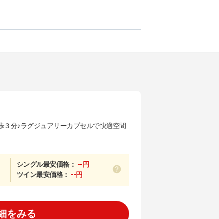
歩３分♪ラグジュアリーカプセルで快適空間
シングル最安価格：
--円
ツイン最安価格：
--円
細をみる