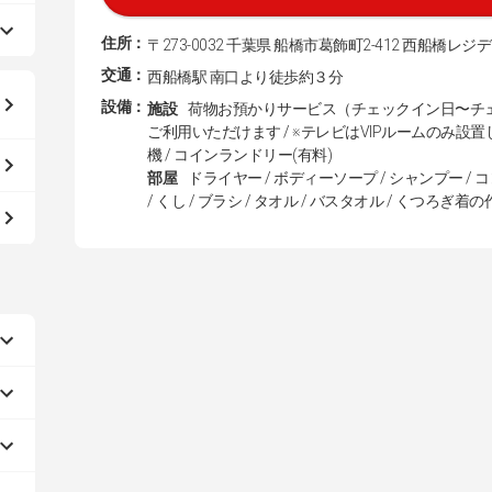
住所：
〒273-0032 千葉県 船橋市葛飾町2-412 西船橋レジ
交通：
西船橋駅 南口より徒歩約３分
設備：
施設
荷物お預かりサービス（チェックイン日〜チェ
ご利用いただけます / ※テレビはVIPルームのみ設置して
機 / コインランドリー(有料)
部屋
ドライヤー / ボディーソープ / シャンプー / 
/ くし / ブラシ / タオル / バスタオル / くつろぎ着