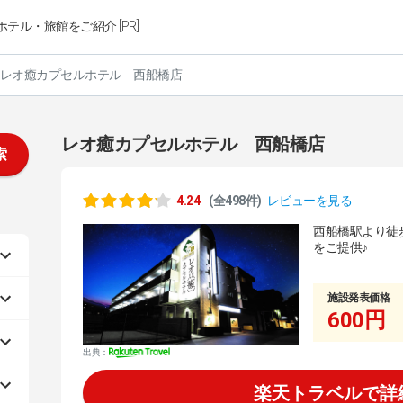
ホテル・旅館をご紹介 [PR]
レオ癒カプセルホテル 西船橋店
レオ癒カプセルホテル 西船橋店
索
4.24
(全498件)
レビューを見る
西船橋駅より徒
をご提供♪
施設発表価格
600円
出典：
楽天トラベルで詳