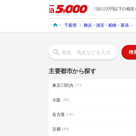
1泊5,000円以下の格安
›
千葉県
›
舞浜・浦安・船橋・幕張
›
検
主要都市から探す
東京23区内
(777)
大阪
(790)
名古屋
(147)
京都
(476)