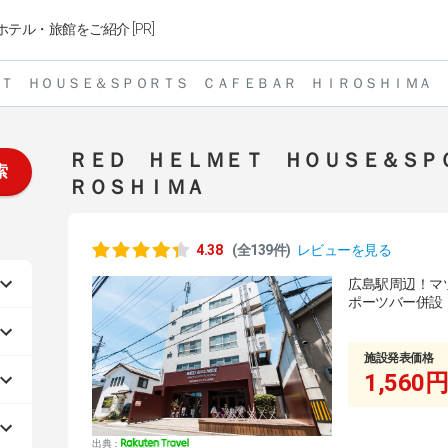
ホテル・旅館をご紹介 [PR]
Ｔ ＨＯＵＳＥ＆ＳＰＯＲＴＳ ＣＡＦＥＢＡＲ ＨＩＲＯＳＨＩＭＡ
ＲＥＤ ＨＥＬＭＥＴ ＨＯＵＳＥ＆ＳＰ
索
ＲＯＳＨＩＭＡ
4.38
(全139件)
レビューを見る
広島駅周辺！マ
ポーツバー併設
施設発表価格
1,560円
出典：