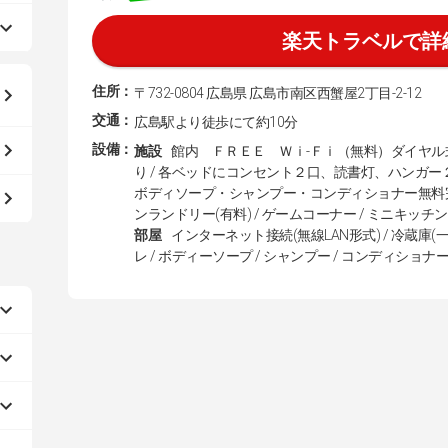
楽天トラベルで詳
住所：
〒732-0804 広島県 広島市南区西蟹屋2丁目-2-12
交通：
広島駅より徒歩にて約10分
設備：
施設
館内 ＦＲＥＥ Ｗｉ-Ｆｉ（無料）ダイヤ
り / 各ベッドにコンセント２口、読書灯、ハンガー
ボディソープ・シャンプー・コンディショナー無料完備 / 
ンランドリー(有料) / ゲームコーナー / ミニキッチン
部屋
インターネット接続(無線LAN形式) / 冷蔵庫(一部
レ / ボディーソープ / シャンプー / コンディショナー