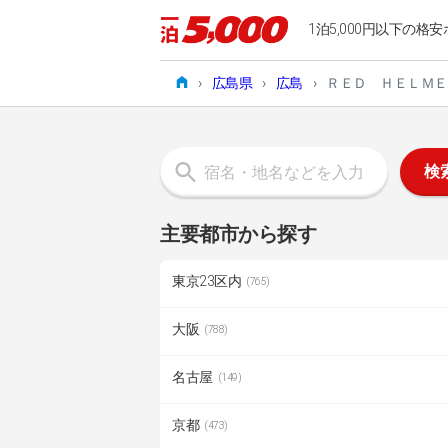
1泊5,000円以下の格安
›
広島県
›
広島
›
ＲＥＤ ＨＥＬＭＥ
検
主要都市から探す
東京23区内
(765)
大阪
(788)
名古屋
(149)
京都
(473)