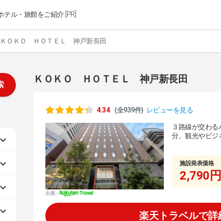
ホテル・旅館をご紹介 [PR]
ＫＯＫＯ ＨＯＴＥＬ 神戸新長田
ＫＯＫＯ ＨＯＴＥＬ 神戸新長田
索
4.34
(全939件)
レビューを見る
３路線が交わる
分。観光やビジ
施設発表価格
2,790円
出典：
楽天トラベルで詳