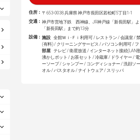
住所：
〒653-0038 兵庫県 神戸市長田区若松町5丁目1-1
交通：
神戸市営地下鉄 西神線、JR神戸線「新長田駅」よ
「新長田駅」まで約13分
設備：
施設
全館Ｗｉ-Ｆｉ利用可 / レストラン / 会議室 /
(有料) / クリーニングサービス / パソコン利用可 / 
部屋
テレビ / 衛星放送 / インターネット接続(LAN形
沸かしポット / お茶セット / 冷蔵庫 / ドライヤー / 
ーソープ / シャンプー / コンディショナー / 洗顔ソープ
オル / バスタオル / ナイトウェア / スリッパ