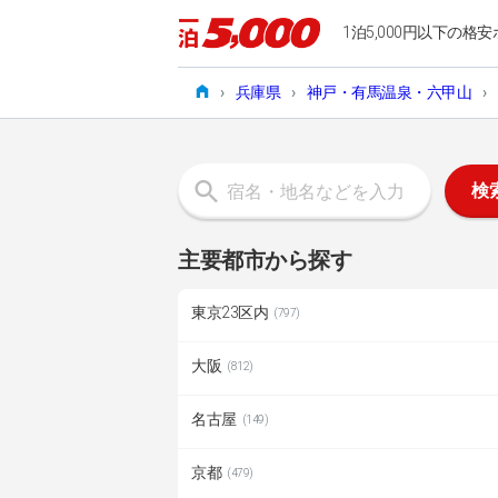
1泊5,000円以下の格安
›
兵庫県
›
神戸・有馬温泉・六甲山
›
検
主要都市から探す
東京23区内
(797)
大阪
(812)
名古屋
(149)
京都
(479)