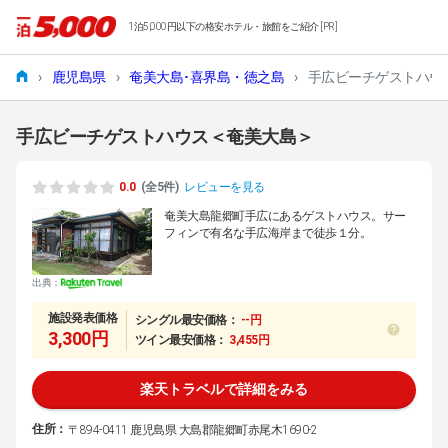
1泊5,000円以下の格安ホテル・旅館をご紹介 [PR]
›
鹿児島県
›
奄美大島･喜界島・徳之島
›
手広ビーチゲストハウ
手広ビーチゲストハウス＜奄美大島＞
0.0
(全5件)
レビューを見る
奄美大島龍郷町手広にあるゲストハウス。サー
フィンで有名な手広海岸まで徒歩１分。
出典：
施設発表価格
シングル最安価格：
--円
3,300円
ツイン最安価格：
3,455円
楽天トラベルで詳細をみる
住所：
〒894-0411 鹿児島県 大島郡龍郷町赤尾木1690-2