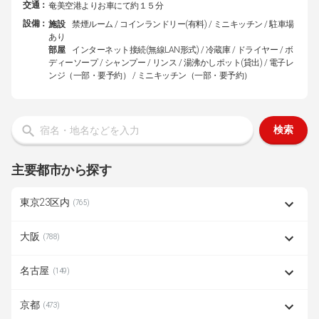
交通：
奄美空港よりお車にて約１５分
設備：
施設
禁煙ルーム / コインランドリー(有料) / ミニキッチン / 駐車場
あり
部屋
インターネット接続(無線LAN形式) / 冷蔵庫 / ドライヤー / ボ
ディーソープ / シャンプー / リンス / 湯沸かしポット(貸出) / 電子レ
ンジ（一部・要予約） / ミニキッチン（一部・要予約）
検索
主要都市から探す
東京23区内
(765)
大阪
(788)
名古屋
(149)
京都
(473)