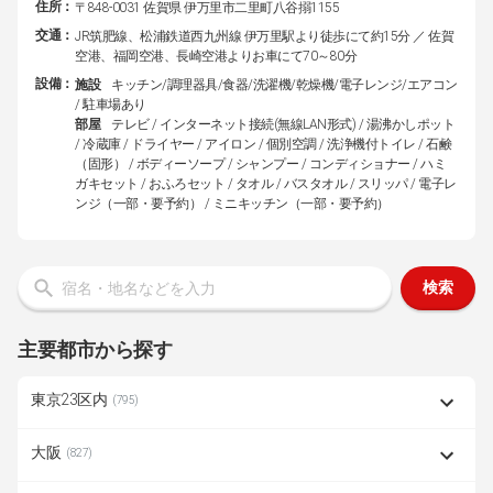
住所：
〒848-0031 佐賀県 伊万里市二里町八谷搦1155
交通：
JR筑肥線、松浦鉄道西九州線 伊万里駅より徒歩にて約15分 ／ 佐賀
空港、福岡空港、長崎空港よりお車にて70～80分
設備：
施設
キッチン/調理器具/食器/洗濯機/乾燥機/電子レンジ/エアコン
/ 駐車場あり
部屋
テレビ / インターネット接続(無線LAN形式) / 湯沸かしポット
/ 冷蔵庫 / ドライヤー / アイロン / 個別空調 / 洗浄機付トイレ / 石鹸
（固形） / ボディーソープ / シャンプー / コンディショナー / ハミ
ガキセット / おふろセット / タオル / バスタオル / スリッパ / 電子レ
ンジ（一部・要予約） / ミニキッチン（一部・要予約）
検索
主要都市から探す
東京23区内
(795)
大阪
(827)