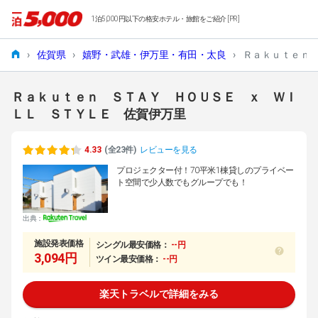
1泊5,000円以下の格安ホテル・旅館をご紹介 [PR]
›
佐賀県
›
嬉野・武雄・伊万里・有田・太良
›
Ｒａｋｕｔｅｎ
Ｒａｋｕｔｅｎ ＳＴＡＹ ＨＯＵＳＥ ｘ ＷＩ
ＬＬ ＳＴＹＬＥ 佐賀伊万里
4.33
(全23件)
レビューを見る
プロジェクター付！70平米1棟貸しのプライベー
ト空間で少人数でもグループでも！
出典：
施設発表価格
シングル最安価格：
--円
3,094円
ツイン最安価格：
--円
楽天トラベルで詳細をみる