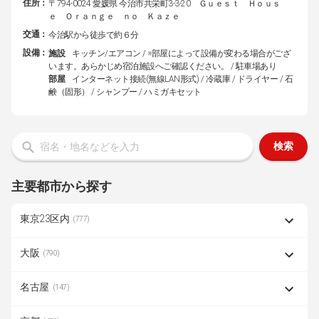
住所：
〒794-0024 愛媛県 今治市共栄町3-3-20 Ｇｕｅｓｔ Ｈｏｕｓ
ｅ Ｏｒａｎｇｅ ｎｏ Ｋａｚｅ
交通：
今治駅から徒歩で約６分
設備：
施設
キッチン/エアコン / ※部屋によって設備が変わる場合がござ
います。あらかじめ宿泊施設へご確認ください。 / 駐車場あり
部屋
インターネット接続(無線LAN形式) / 冷蔵庫 / ドライヤー / 石
鹸（固形） / シャンプー / ハミガキセット
検索
主要都市から探す
東京23区内
(777)
大阪
(790)
名古屋
(147)