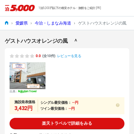
1泊5,000円以下の格安ホテル・旅館をご紹介 [PR]
›
愛媛県
›
今治・しまなみ海道
›
ゲストハウスオレンジの風 
ゲストハウスオレンジの風 ＾
0.0
(全10件)
レビューを見る
出典：
施設発表価格
シングル最安価格：
--円
3,432円
ツイン最安価格：
--円
楽天トラベルで詳細をみる