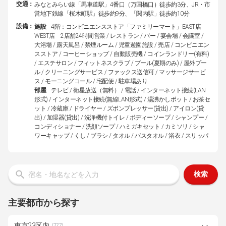
交通：
みなとみらい線「馬車道駅」4番口（万国橋口）徒歩約3分、JR・市
営地下鉄線「桜木町駅」徒歩約9分、「関内駅」徒歩約10分
設備：
施設
4階：コンビニエンスストア「ファミリーマート」EAST店
WEST店 2店舗24時間営業 / レストラン / バー / 宴会場 / 会議室 /
大浴場 / 露天風呂 / 禁煙ルーム / 児童遊園施設 / 売店 / コンビニエン
スストア / コーヒーショップ / 自動販売機 / コインランドリー(有料)
/ エステサロン / フィットネスクラブ / プール(夏期のみ) / 屋外プー
ル / クリーニングサービス / ファックス送信可 / マッサージサービ
ス / モーニングコール / 宅配便 / 駐車場あり
部屋
テレビ / 衛星放送（無料） / 電話 / インターネット接続(LAN
形式) / インターネット接続(無線LAN形式) / 湯沸かしポット / お茶セ
ット / 冷蔵庫 / ドライヤー / ズボンプレッサー(貸出) / アイロン(貸
出) / 加湿器(貸出) / 洗浄機付トイレ / ボディーソープ / シャンプー /
コンディショナー / 洗顔ソープ / ハミガキセット / カミソリ / シャ
ワーキャップ / くし / ブラシ / タオル / バスタオル / 浴衣 / スリッパ
検索
主要都市から探す
東京23区内
(777)