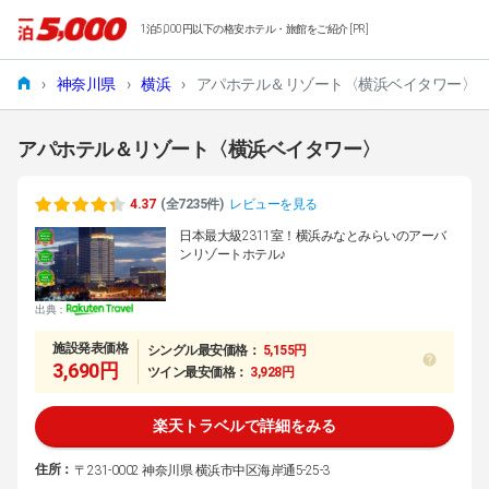
1泊5,000円以下の格安ホテル・旅館をご紹介 [PR]
›
神奈川県
›
横浜
›
アパホテル＆リゾート〈横浜ベイタワー〉
アパホテル＆リゾート〈横浜ベイタワー〉
4.37
(全7235件)
レビューを見る
日本最大級2311室！横浜みなとみらいのアーバ
ンリゾートホテル♪
出典：
施設発表価格
シングル最安価格：
5,155円
3,690円
ツイン最安価格：
3,928円
楽天トラベルで詳細をみる
住所：
〒231-0002 神奈川県 横浜市中区海岸通5-25-3