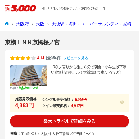
1泊5,000円以下の格安ホテル・旅館をご紹介 [PR]
›
大阪府
›
大阪
›
大阪駅・梅田・ユニバーサルシティ・尼崎
›
東横ＩＮＮ京橋桜ノ宮
4.14
(全354件)
レビューを見る
JR桜ノ宮駅から徒歩８分で朝食・小学生以下添
い寝無料のホテル！大阪城まで車/JRで20分
出典：
施設発表価格
シングル最安価格：
6,969円
4,883円
ツイン最安価格：
4,917円
楽天トラベルで詳細をみる
住所：
〒534-0027 大阪府 大阪市都島区中野町1-8-16