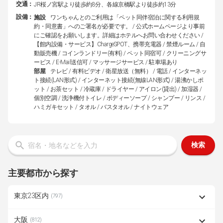
交通：
JR桜ノ宮駅より徒歩約8分、各線京橋駅より徒歩約13分
設備：
施設
ワンちゃんとのご利用は「ペット同伴宿泊に関する利用規
約・同意書」へのご署名が必要です。 / 公式ホームページより事前
にご確認をお願いします。詳細はホテルへお問い合わせください /
【館内設備・サービス】ChargeSPOT、携帯充電器 / 禁煙ルーム / 自
動販売機 / コインランドリー(有料) / ペット同宿可 / クリーニングサ
ービス / E-Mail送信可 / マッサージサービス / 駐車場あり
部屋
テレビ / 有料ビデオ / 衛星放送（無料） / 電話 / インターネッ
ト接続(LAN形式) / インターネット接続(無線LAN形式) / 湯沸かしポ
ット / お茶セット / 冷蔵庫 / ドライヤー / アイロン(貸出) / 加湿器 /
個別空調 / 洗浄機付トイレ / ボディーソープ / シャンプー / リンス /
ハミガキセット / タオル / バスタオル / ナイトウェア
検索
主要都市から探す
東京23区内
(797)
大阪
(812)