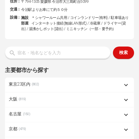
住所：
〒794-1305 愛媛県 今治市大三島町台5099
交通：
今治駅よりお車にて約５０分
設備：
施設
＊シャワールーム共用 / コインランドリー(有料) / 駐車場あり
部屋
インターネット接続(無線LAN形式) / 冷蔵庫 / ドライヤー(貸
出) / 湯沸かしポット(貸出) / ミニキッチン（一部・要予約）
検索
主要都市から探す
東京23区内
(802)
大阪
(819)
名古屋
(150)
京都
(479)