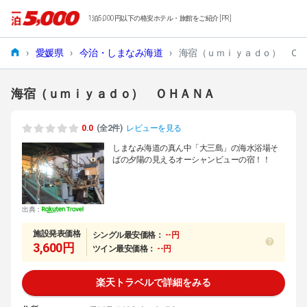
1泊5,000円以下の格安ホテル・旅館をご紹介 [PR]
›
愛媛県
›
今治・しまなみ海道
›
海宿（ｕｍｉｙａｄｏ） Ｏ
海宿（ｕｍｉｙａｄｏ） ＯＨＡＮＡ
0.0
(全2件)
レビューを見る
しまなみ海道の真ん中「大三島」の海水浴場そ
ばの夕陽の見えるオーシャンビューの宿！！
出典：
施設発表価格
シングル最安価格：
--円
3,600円
ツイン最安価格：
--円
楽天トラベルで詳細をみる