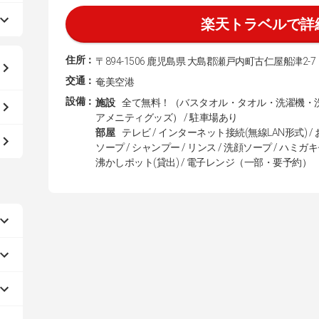
楽天トラベルで詳
住所：
〒894-1506 鹿児島県 大島郡瀬戸内町古仁屋船津2-7
交通：
奄美空港
設備：
施設
全て無料！（バスタオル・タオル・洗濯機・
アメニティグッズ） / 駐車場あり
部屋
テレビ / インターネット接続(無線LAN形式) / 
ソープ / シャンプー / リンス / 洗顔ソープ / ハミガキセ
沸かしポット(貸出) / 電子レンジ（一部・要予約）