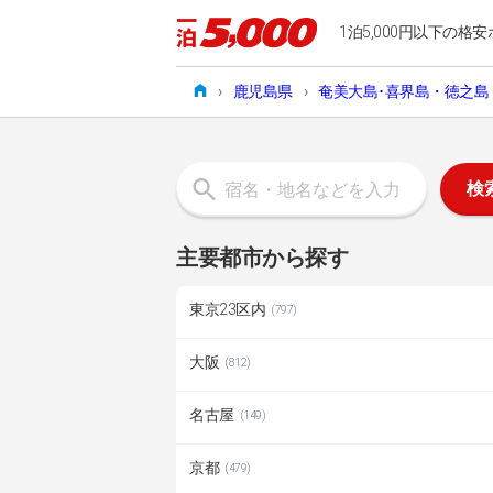
1泊5,000円以下の格安
›
鹿児島県
›
奄美大島･喜界島・徳之島
検
主要都市から探す
東京23区内
(797)
大阪
(812)
名古屋
(149)
京都
(479)