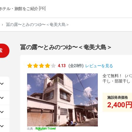
ホテル・旅館をご紹介 [PR]
›
冨の露〜とみのつゆ〜＜奄美大島＞
冨の露〜とみのつゆ〜＜奄美大島＞
索
4.13
(全28件)
レビューを見る
全て無料！（バ
干し・部屋干し
施設発表価格
2,400円
出典：