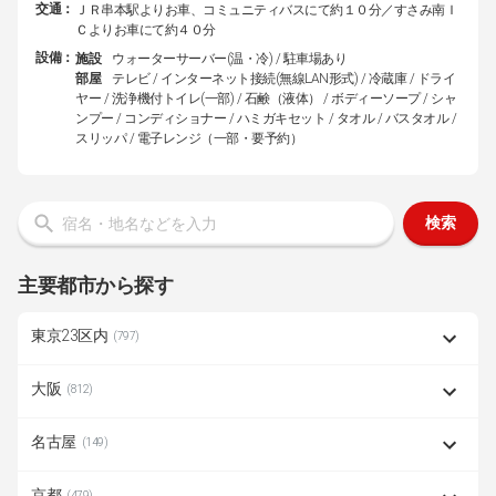
交通：
ＪＲ串本駅よりお車、コミュニティバスにて約１０分／すさみ南Ｉ
Ｃよりお車にて約４０分
設備：
施設
ウォーターサーバー(温・冷) / 駐車場あり
部屋
テレビ / インターネット接続(無線LAN形式) / 冷蔵庫 / ドライ
ヤー / 洗浄機付トイレ(一部) / 石鹸（液体） / ボディーソープ / シャ
ンプー / コンディショナー / ハミガキセット / タオル / バスタオル /
スリッパ / 電子レンジ（一部・要予約）
検索
主要都市から探す
東京23区内
(797)
大阪
(812)
名古屋
(149)
京都
(479)