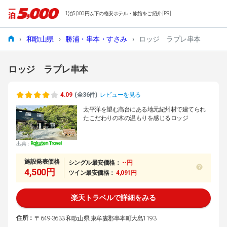
1泊5,000円以下の格安ホテル・旅館をご紹介 [PR]
›
和歌山県
›
勝浦・串本・すさみ
›
ロッジ ラプレ串本
ロッジ ラプレ串本
4.09
(全36件)
レビューを見る
太平洋を望む高台にある地元紀州材で建てられ
たこだわりの木の温もりを感じるロッジ
出典：
施設発表価格
シングル最安価格：
--円
4,500円
ツイン最安価格：
4,091円
楽天トラベルで詳細をみる
住所：
〒649-3633 和歌山県 東牟婁郡串本町大島1193