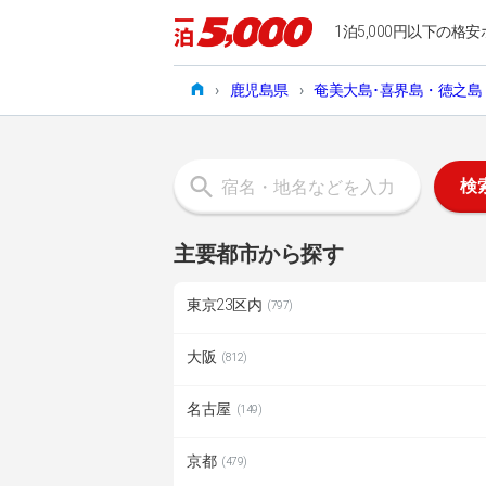
1泊5,000円以下の格安
›
鹿児島県
›
奄美大島･喜界島・徳之島
検
主要都市から探す
東京23区内
(797)
大阪
(812)
名古屋
(149)
京都
(479)