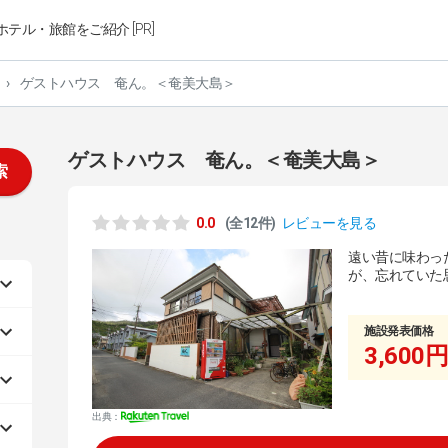
ホテル・旅館をご紹介 [PR]
›
ゲストハウス 奄ん。＜奄美大島＞
ゲストハウス 奄ん。＜奄美大島＞
索
0.0
(全12件)
レビューを見る
遠い昔に味わっ
が、忘れていた
施設発表価格
3,600円
出典：