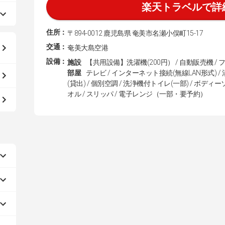
楽天トラベルで詳
住所：
〒894-0012 鹿児島県 奄美市名瀬小俣町15-17
交通：
奄美大島空港
設備：
施設
【共用設備】洗濯機(200円） / 自動販売機 / 
部屋
テレビ / インターネット接続(無線LAN形式) / 
(貸出) / 個別空調 / 洗浄機付トイレ(一部) / ボディーソ
オル / スリッパ / 電子レンジ（一部・要予約）