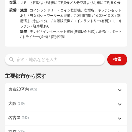
交通：
ＪＲ 別府駅より徒歩にて約8分／大分空港よりお車にて約５０分
設備：
施設
コインランドリー・コイン乾燥機、喫煙所、キッチンセット
あり / 男女別シャワールーム完備。ご利用時間：16:00〜10:00 / 別
府湾まで徒歩１分。 / 自動販売機 / コインランドリー(有料) / ミニキ
ッチン / 駐車場あり
部屋
テレビ / インターネット接続(無線LAN形式) / 湯沸かしポット
/ ドライヤー(貸出) / 個別空調
検索
主要都市から探す
東京23区内
(802)
大阪
(819)
名古屋
(150)
京都
(479)