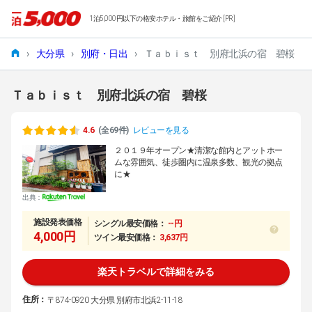
1泊5,000円以下の格安ホテル・旅館をご紹介 [PR]
›
大分県
›
別府・日出
›
Ｔａｂｉｓｔ 別府北浜の宿 碧桜
Ｔａｂｉｓｔ 別府北浜の宿 碧桜
4.6
(全69件)
レビューを見る
２０１９年オープン★清潔な館内とアットホー
ムな雰囲気、徒歩圏内に温泉多数、観光の拠点
に★
出典：
施設発表価格
シングル最安価格：
--円
4,000円
ツイン最安価格：
3,637円
楽天トラベルで詳細をみる
住所：
〒874-0920 大分県 別府市北浜2-11-18