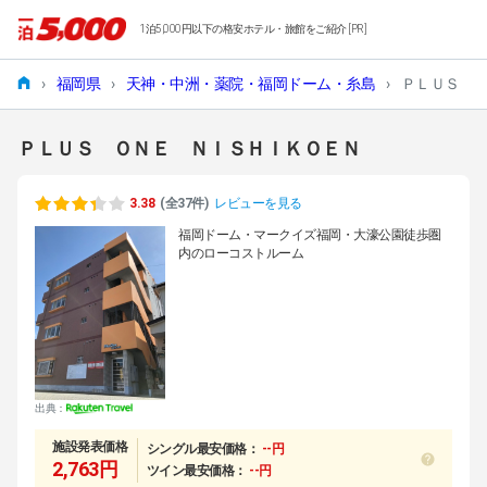
1泊5,000円以下の格安ホテル・旅館をご紹介 [PR]
›
福岡県
›
天神・中洲・薬院・福岡ドーム・糸島
›
ＰＬＵＳ 
ＰＬＵＳ ＯＮＥ ＮＩＳＨＩＫＯＥＮ
3.38
(全37件)
レビューを見る
福岡ドーム・マークイズ福岡・大濠公園徒歩圏
内のローコストルーム
出典：
施設発表価格
シングル最安価格：
--円
2,763円
ツイン最安価格：
--円