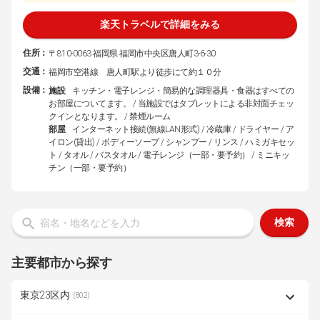
楽天トラベルで詳細をみる
住所：
〒810-0063 福岡県 福岡市中央区唐人町3-6-30
交通：
福岡市空港線 唐人町駅より徒歩にて約１０分
設備：
施設
キッチン・電子レンジ・簡易的な調理器具・食器はすべての
お部屋についてます。 / 当施設ではタブレットによる非対面チェッ
クインとなります。 / 禁煙ルーム
部屋
インターネット接続(無線LAN形式) / 冷蔵庫 / ドライヤー / ア
イロン(貸出) / ボディーソープ / シャンプー / リンス / ハミガキセッ
ト / タオル / バスタオル / 電子レンジ（一部・要予約） / ミニキッ
チン（一部・要予約）
検索
主要都市から探す
東京23区内
(802)