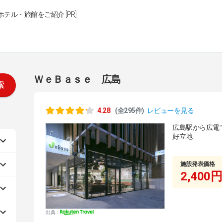
ホテル・旅館をご紹介 [PR]
ＷｅＢａｓｅ 広島
索
4.28
(全295件)
レビューを見る
広島駅から広電
好立地
施設発表価格
2,400円
出典：