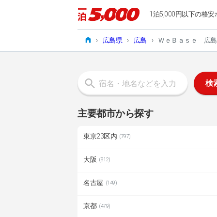
1泊5,000円以下の格安
›
広島県
›
広島
›
ＷｅＢａｓｅ 広島
検
主要都市から探す
東京23区内
(797)
大阪
(812)
名古屋
(149)
京都
(479)