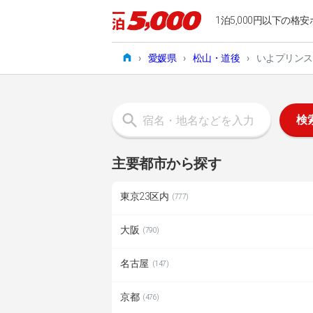
1泊5,000円以下の格安
›
愛媛県
›
松山・道後
›
いよプリンス
検
主要都市から探す
東京23区内
(777)
大阪
(790)
名古屋
(147)
京都
(476)