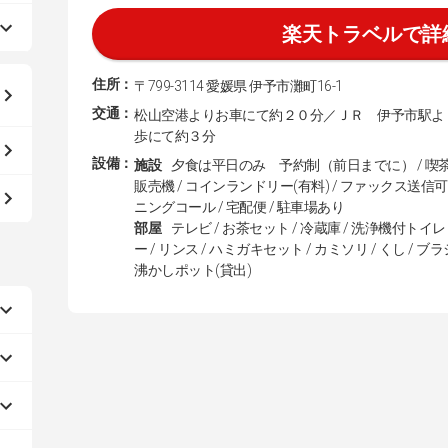
楽天トラベルで詳
住所：
〒799-3114 愛媛県 伊予市灘町16‐1
交通：
松山空港よりお車にて約２０分／ＪＲ 伊予市駅よ
歩にて約３分
設備：
施設
夕食は平日のみ 予約制（前日までに） / 喫茶 / 
販売機 / コインランドリー(有料) / ファックス送信可 / 
ニングコール / 宅配便 / 駐車場あり
部屋
テレビ / お茶セット / 冷蔵庫 / 洗浄機付トイレ
ー / リンス / ハミガキセット / カミソリ / くし / ブラシ
沸かしポット(貸出)