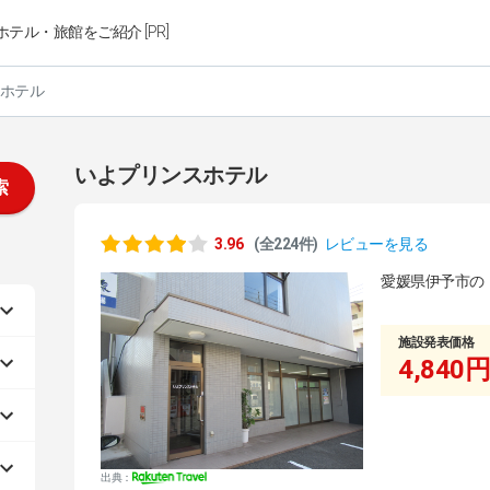
ホテル・旅館をご紹介 [PR]
ホテル
いよプリンスホテル
索
3.96
(全224件)
レビューを見る
愛媛県伊予市の
施設発表価格
4,840円
出典：