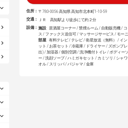
住所：
〒780-0056 高知県 高知市北本町1-10-59
交通：
ＪＲ 高知駅より徒歩にて約２分
設備：
施設
居酒屋コーナー / 禁煙ルーム / 自動販売機 /
ス / ファックス送信可 / マッサージサービス / モーニ
部屋
有料テレビ / テレビ / 衛星放送（無料） / イ
ット / お茶セット / 冷蔵庫 / ドライヤー / ズボンプ
出) / 加湿器 / 個別空調 / 洗浄機付トイレ / ボディー
ー / 洗顔ソープ / ハミガキセット / カミソリ / シャワー
オル / スリッパ / パジャマ / 金庫