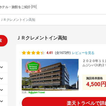
ホテル・旅館をご紹介 [PR]
ＪＲクレメントイン高知
ＪＲクレメントイン高知
索
4.41
(全1672件)
レビューを見る
２０２０年１１
ムジンバス約２
施設発表価格
4,500円
出典：
楽天トラベルで詳