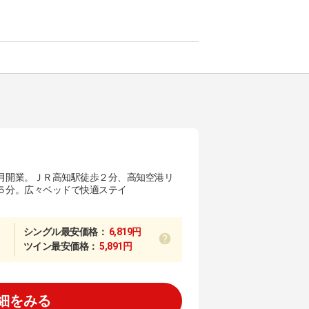
月開業。ＪＲ高知駅徒歩２分、高知空港リ
５分。広々ベッドで快適ステイ
シングル最安価格：
6,819円
ツイン最安価格：
5,891円
細をみる