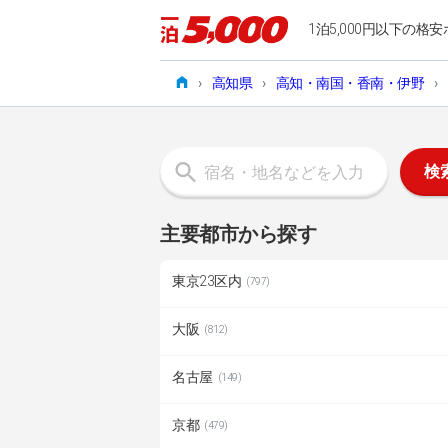
1泊5,000円以下の格安
›
高知県
›
高知・南国・香南・伊野
›
検
主要都市から探す
東京23区内
(797)
大阪
(812)
名古屋
(149)
京都
(479)