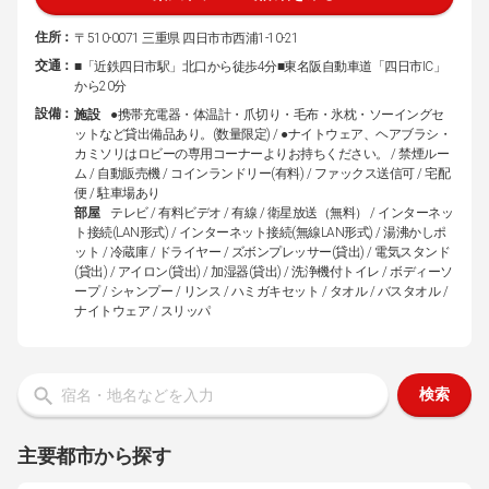
住所：
〒510-0071 三重県 四日市市西浦1-10-21
交通：
■「近鉄四日市駅」北口から徒歩4分■東名阪自動車道「四日市IC」
から20分
設備：
施設
●携帯充電器・体温計・爪切り・毛布・氷枕・ソーイングセ
ットなど貸出備品あり。(数量限定) / ●ナイトウェア、ヘアブラシ・
カミソリはロビーの専用コーナーよりお持ちください。 / 禁煙ルー
ム / 自動販売機 / コインランドリー(有料) / ファックス送信可 / 宅配
便 / 駐車場あり
部屋
テレビ / 有料ビデオ / 有線 / 衛星放送（無料） / インターネッ
ト接続(LAN形式) / インターネット接続(無線LAN形式) / 湯沸かしポ
ット / 冷蔵庫 / ドライヤー / ズボンプレッサー(貸出) / 電気スタンド
(貸出) / アイロン(貸出) / 加湿器(貸出) / 洗浄機付トイレ / ボディーソ
ープ / シャンプー / リンス / ハミガキセット / タオル / バスタオル /
ナイトウェア / スリッパ
検索
主要都市から探す